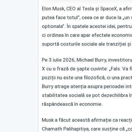
Elon Musk, CEO al Tesla și SpaceX, a afirm
putea face totul”, ceea ce ar duce la „un v
optionala”. În spatele acestei idei, pentr
ci ordinea în care apar efectele economic
suportă costurile sociale ale tranziției 
Pe 3 iulie 2026, Michael Burry, investitor
X cu o frază de șapte cuvinte: „Fals. Va f
poziții nu este una filozofică, ci una pra
Burry atrage atenția asupra perioadei in
stabilitatea socială se pot dezechilibra î
răspândească în economie.
Musk a făcut această afirmație ca reacți
Chamath Palihapitiya, care susține că „c