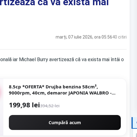
rtizează că va exista mai
marți, 07 iulie 2026, ora 05:56
40 citiri
8.5cp *OFERTA* Drujba benzina 58cm³,
9000rpm, 40cm, demaror JAPONIA WALBRO -
magneziu, Motoyama Japan CMP1625
199,98 lei
394,52 lei
Cumpără acum