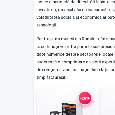
indice o perioadă de dificultăți înainte 
investitori, mesajul său nu înseamnă resp
volatilitatea socială și economică ar put
tehnologii.
Pentru piața muncii din România, întreb
ci ce funcții vor intra primele sub presiune
date numerice despre sectoarele locale 
sugerează o comprimare a valorii expertiz
diferențierea vine mai puțin din relația c
timp facturabil.
-26%