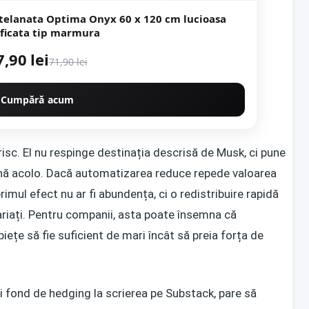
Optima Onyx 60 x 120 cm lucioasa
rectificata tip marmura
7,90 lei
71,90 lei
Cumpără acum
risc. El nu respinge destinația descrisă de Musk, ci pune
ână acolo. Dacă automatizarea reduce repede valoarea
mul efect nu ar fi abundența, ci o redistribuire rapidă
alariați. Pentru companii, asta poate însemna că
iețe să fie suficient de mari încât să preia forța de
i fond de hedging la scrierea pe Substack, pare să