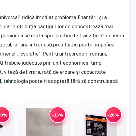
universal” ridică imediat problema finanțării și a
, dar distribuția câștigurilor se concentrează mai
presiunea se mută spre politici de tranziție. O schemă
tul, iar una introdusă prea târziu poate amplifica
ermenul „revolutie”. Pentru antreprenorii români,
 AI trebuie judecate prin unit economics: timp
, viteză de livrare, rată de eroare și capacitate
l, tehnologia poate fi adoptată fără să construiască
49%
-33%
-26%