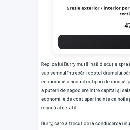
Gresie exterior / interior portelanata 
4
Replica lui Burry mută însă discuția spre 
sub semnul întrebării costul drumului p
economică a anumitor tipuri de muncă, pri
a puterii de negociere între capital și s
economiile de cost apar înainte ca noile p
muncă afectată.
Burry, care a trecut de la conducerea unu