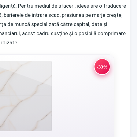
ligență. Pentru mediul de afaceri, ideea are o traducere
, barierele de intrare scad, presiunea pe marje crește,
rța de muncă specializată către capital, date și
nanciarul
, acest cadru susține și o posibilă comprimare
ardizate.
-33%