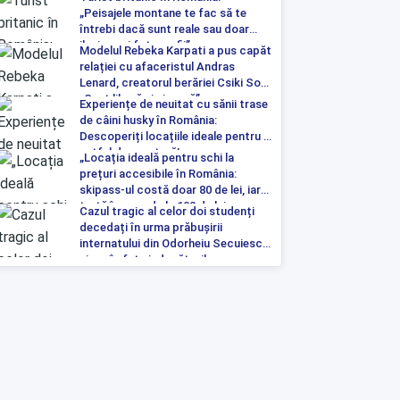
„Peisajele montane te fac să te
întrebi dacă sunt reale sau doar
iluzia unei fotografii”
Modelul Rebeka Karpati a pus capăt
relației cu afaceristul Andras
Lenard, creatorul berăriei Csiki Sor:
„Sunt liberă și singură”
Experiențe de neuitat cu sănii trase
de câini husky în România:
Descoperiți locațiile ideale pentru o
astfel de aventură!
„Locația ideală pentru schi la
prețuri accesibile în România:
skipass-ul costă doar 80 de lei, iar
tartă începe de la 100 de lei pe
Cazul tragic al celor doi studenți
noapte”
decedați în urma prăbușirii
internatului din Odorheiu Secuiesc a
ajuns în fața judecătorilor