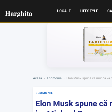
Harghita
LOCALE
LIFESTYLE
CA
Acasă
›
Ecomonie
›
Elon Musk spune că munca va dev
ECOMONIE
Elon Musk spune că 