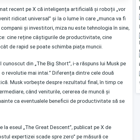
at recent pe X că inteligența artificială și roboții „vor
enit ridicat universal” și la o lume în care „munca va fi
u companii și investitori, miza nu este tehnologia în sine,
e: cine reține câștigurile de productivitate, cine
și cât de rapid se poate schimba piața muncii.
ul cunoscut din „The Big Short”, i-a răspuns lui Musk pe
i o revolutie mai intai.” Diferența dintre cele două
ctică. Musk vorbește despre rezultatul final, în timp ce
termediare, când veniturile, cererea de muncă și
nainte ca eventualele beneficii de productivitate să se
e la eseul „The Great Descent”, publicat pe X de
ostul expertizei scade spre zero” pe măsură ce