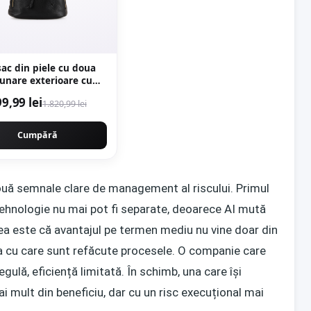
ac din piele cu doua
unare exterioare cu
fermoar - Negru
9,99 lei
1.820,99 lei
Cumpără
ouă semnale clare de management al riscului. Primul
tehnologie nu mai pot fi separate, deoarece AI mută
ilea este că avantajul pe termen mediu nu vine doar din
za cu care sunt refăcute procesele. O companie care
gulă, eficiență limitată. În schimb, una care își
 mult din beneficiu, dar cu un risc execuțional mai