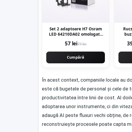
Set 2 adaptoare H7 Osram
Rucs
LED 64210DA02 omologate
buz
RAR
57 lei
39
77 lei
Cumpără
În acest context, companiile locale au d
este că bugetele de personal și cele de 
productivitatea între linii de cost. Al do
adoptarea unor instrumente, ci din vite
adaugă AI peste fluxuri vechi obține, de re
reconstruiește procesele poate capta mai