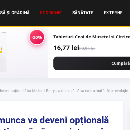
SĂ ȘI GRĂDINĂ
ECOMONIE
SĂNĂTATE
EXTERNE
Tabieturi Ceai de Musetel si Citric
-20%
16,77 lei
20,96 lei
Cumpără
eni opțională iar Michael Burry avertizează că va exista mai întâi o revoluție
munca va deveni opțională