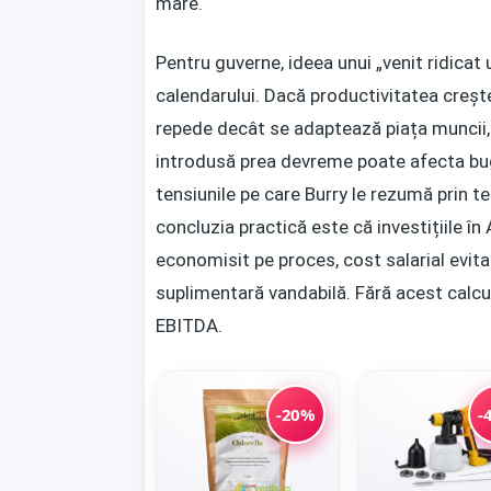
mare.
Pentru guverne, ideea unui „venit ridicat 
calendarului. Dacă productivitatea crește
repede decât se adaptează piața muncii, 
introdusă prea devreme poate afecta buge
tensiunile pe care Burry le rezumă prin t
concluzia practică este că investițiile în
economisit pe proces, cost salarial evitat
suplimentară vandabilă. Fără acest calcu
EBITDA.
-20%
-