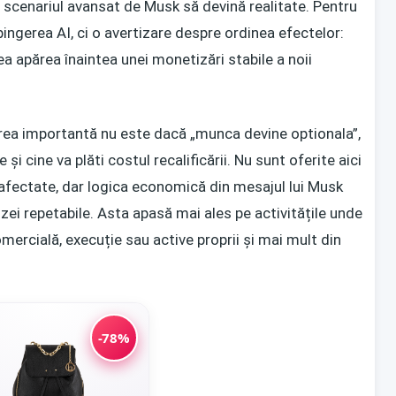
ca scenariul avansat de Musk să devină realitate. Pentru
ingerea AI, ci o avertizare despre ordinea efectelor:
ea apărea înaintea unei monetizări stabile a noii
area importantă nu este dacă „munca devine optionala”,
 și cine va plăti costul recalificării. Nu sunt oferite aici
afectate, dar logica economică din mesajul lui Musk
ei repetabile. Asta apasă mai ales pe activitățile unde
omercială, execuție sau active proprii și mai mult din
-78%