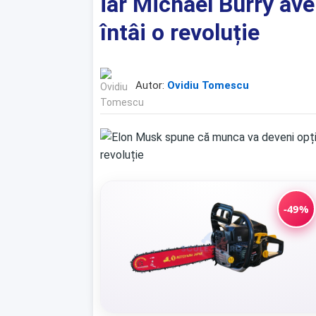
iar Michael Burry ave
întâi o revoluție
Autor:
Ovidiu Tomescu
-49%