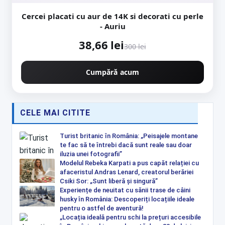
Cercei placati cu aur de 14K si decorati cu perle
- Auriu
38,66 lei
300 lei
Cumpără acum
CELE MAI CITITE
Turist britanic în România: „Peisajele montane
te fac să te întrebi dacă sunt reale sau doar
iluzia unei fotografii”
Modelul Rebeka Karpati a pus capăt relației cu
afaceristul Andras Lenard, creatorul berăriei
Csiki Sor: „Sunt liberă și singură”
Experiențe de neuitat cu sănii trase de câini
husky în România: Descoperiți locațiile ideale
pentru o astfel de aventură!
„Locația ideală pentru schi la prețuri accesibile