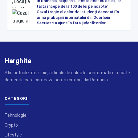
în România: skipass-ul costă doar 80 de lei, iar
tartă începe de la 100 de lei pe noapte”
Cazul tragic al celor doi studenți decedați în
urma prăbușirii internatului din Odorheiu
Secuiesc a ajuns în fața judecătorilor
Harghita
Stiri actualizate zilnic, articole de calitate si informatii din toate
domeniile care conteaza pentru cititorii din Romania.
CATEGORII
Tehnologie
Crypto
Lifestyle