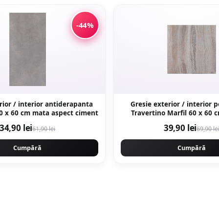
-44%
rior / interior antiderapanta
Gresie exterior / interior 
Social Grey 30 x 60 cm mata aspect ciment
Travertino Marfil 60 x 60 cm lucioasa
rectificata tip piat
34,90 lei
39,90 lei
61,90 lei
69,90 le
Cumpără
Cumpără