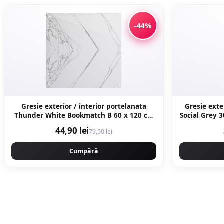
-44%
Gresie exterior / interior portelanata
Gresie exte
Thunder White Bookmatch B 60 x 120 cm
lucioasa rectificata tip marmura
44,90 lei
79,90 lei
Cumpără