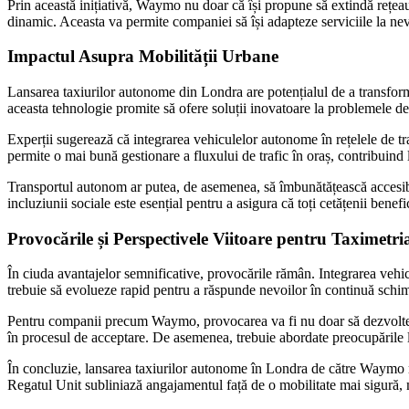
Prin această inițiativă, Waymo nu doar că își propune să extindă rețeau
dinamic. Aceasta va permite companiei să își adapteze serviciile la nev
Impactul Asupra Mobilității Urbane
Lansarea taxiurilor autonome din Londra are potențialul de a transforma
aceasta tehnologie promite să ofere soluții inovatoare la problemele de
Experții sugerează că integrarea vehiculelor autonome în rețelele de tra
permite o mai bună gestionare a fluxului de trafic în oraș, contribuind
Transportul autonom ar putea, de asemenea, să îmbunătățească accesibi
incluziunii sociale este esențial pentru a asigura că toți cetățenii benef
Provocările și Perspectivele Viitoare pentru Taximet
În ciuda avantajelor semnificative, provocările rămân. Integrarea vehicu
trebuie să evolueze rapid pentru a răspunde nevoilor în continuă schimb
Pentru companii precum Waymo, provocarea va fi nu doar să dezvolte teh
în procesul de acceptare. De asemenea, trebuie abordate preocupările lega
În concluzie, lansarea taxiurilor autonome în Londra de către Waymo repr
Regatul Unit subliniază angajamentul față de o mobilitate mai sigură, m