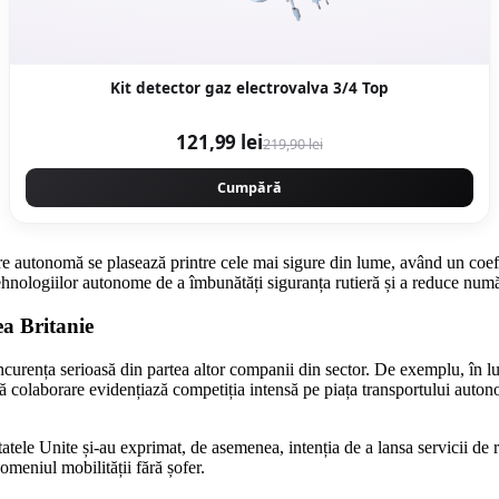
Kit detector gaz electrovalva 3/4 Top
121,99 lei
219,90 lei
Cumpără
autonomă se plasează printre cele mai sigure din lume, având un coefici
tehnologiilor autonome de a îmbunătăți siguranța rutieră și a reduce numă
a Britanie
urența serioasă din partea altor companii din sector. De exemplu, în l
ă colaborare evidențiază competiția intensă pe piața transportului auto
tele Unite și-au exprimat, de asemenea, intenția de a lansa servicii de 
omeniul mobilității fără șofer.