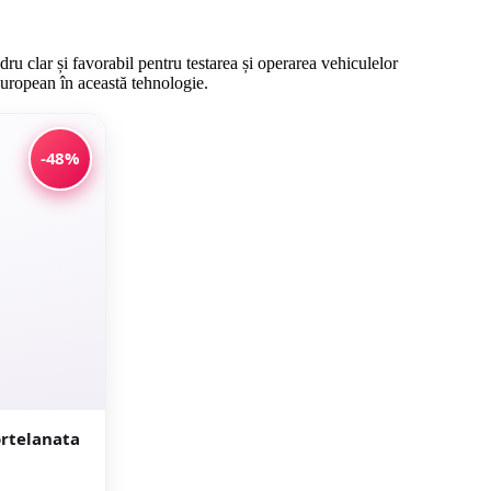
u clar și favorabil pentru testarea și operarea vehiculelor
european în această tehnologie.
-48%
het exterior / interior Alder Grey 20 x 120 cm mata portelanata