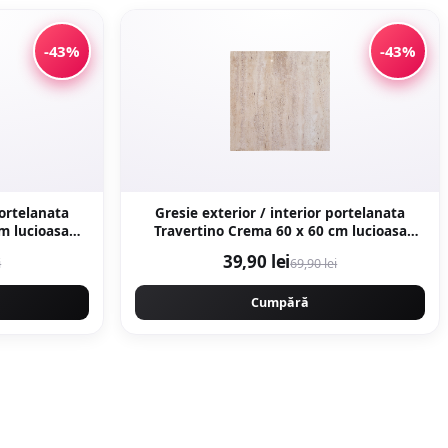
-43%
-43%
portelanata
Gresie exterior / interior portelanata
Travertino Crema 60 x 60 cm lucioasa
ra naturala
rectificata tip piatra naturala
39,90 lei
i
69,90 lei
Cumpără