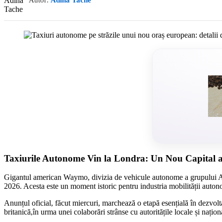
Autor:
Adina Tache
Taxiurile Autonome Vin la Londra: Un Nou Capital al
Gigantul american Waymo, divizia de vehicule autonome a grupului Alph
2026. Acesta este un moment istoric pentru industria mobilității auton
Anunțul oficial, făcut miercuri, marchează o etapă esențială în dezvol
britanică,în urma unei colaborări strânse cu autoritățile locale și națion