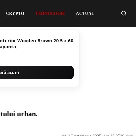
CRYPTO
TEHNOLOGIE
ACTUAL
rior Wooden Brown 20 5 x 60
ta antiderapanta
ără acum
rtului urban.