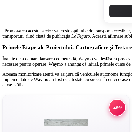
„Promovarea acestui sector va crește opțiunile de transport accesibile, 
transporturi, fiind citată de publicația
Le Figaro
. Această afirmare subl
Primele Etape ale Proiectului: Cartografiere și Testare
Înainte de a demara lansarea comercială, Waymo va desfășura procesul de
necesare pentru operare. Waymo a anunțat că inițial, primele curse de tes
Aceasta monitorizare atentă va asigura că vehiculele autonome funcțione
implementate de Waymo au fost deja testate cu succes în cinci orașe d
curse plătite.
-48%