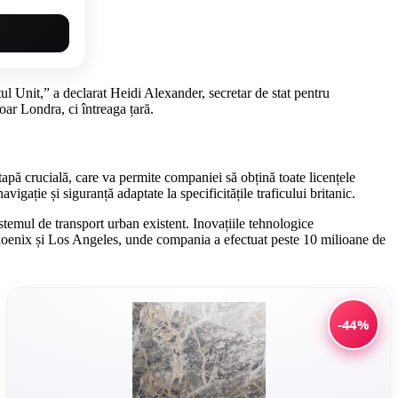
tul Unit,” a declarat Heidi Alexander, secretar de stat pentru
oar Londra, ci întreaga țară.
apă crucială, care va permite companiei să obțină toate licențele
gație și siguranță adaptate la specificitățile traficului britanic.
stemul de transport urban existent. Inovațiile tehnologice
Phoenix și Los Angeles, unde compania a efectuat peste 10 milioane de
-44%