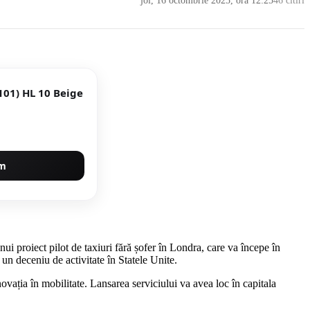
joi, 16 octombrie 2025, ora 12:25
46 citiri
101) HL 10 Beige
um
proiect pilot de taxiuri fără șofer în Londra, care va începe în
un deceniu de activitate în Statele Unite.
vația în mobilitate. Lansarea serviciului va avea loc în capitala