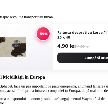
Faianta decorativa Lorca (1
-59%
25 x 40
4,90 lei
11,90 lei
Cumpără ac
 Mobilității în Europa
abet, face un pas important pe piața europeană, anunțând lansarea unui 
ome, acesta fiind prima intrare a companiei în Europa, după mai bine de 
tarea transportului autonom și subliniază angajamentul Waymo față de ino
ale.