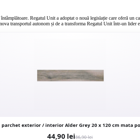
ntâmplătoare. Regatul Unit a adoptat o nouă legislație care oferă un cadr
romova transportul autonom și de a transforma Regatul Unit într-un lider 
Gresie tip parc
44,90 lei
86,90 lei