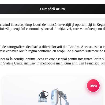
Cumpără acum
creând în același timp locuri de muncă, investiții și oportunități în Rega
iniază potențialul economic și social al inițiativei, care va influența nu d
 cartografiere detaliată a diferitelor arii din Londra. Aceasta este o et
t vor avea loc în regim controlat, cu scopul de a calibra sistemele de navi
ază în condiții optime, ceea ce este esențial pentru integrarea lor în si
in Statele Unite, inclusiv în metropole mari, cum ar fi San Francisco, 
-45%