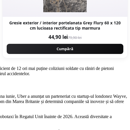
Gresie exterior / interior portelanata Grey Flury 60 x 120
cm lucioasa rectificata tip marmura
44,90 lei
79,90 lei
Cumpără
ent de 12 ori mai puține coliziuni soldate cu răniri de pietoni
rul accidentelor.
una iunie, Uber a anunțat un parteneriat cu startup-ul londonez Wayve,
nom din Marea Britanie și determină companiile să inoveze și să ofere
robotaxi în Regatul Unit înainte de 2026. Această diversitate a