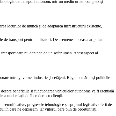
e tehnologia de transport autonom, într-un mediu urban complex și
ea locurilor de muncă și de adaptarea infrastructurii existente,
le de transport pentru utilizatori. De asemenea, aceasta ar putea
e transport care nu depinde de un șofer uman. Acest aspect al
are între guverne, industrie și cetățeni. Reglementările și politicile
despre beneficiile și funcționarea vehiculelor autonome va fi esențială
ea unei relații de încredere cu clienții.
semnificative, progresele tehnologice și sprijinul legislativ oferit de
 în care ne deplasăm, iar viitorul pare plin de oportunități.