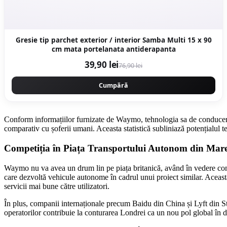
Gresie tip parchet exterior / interior Samba Multi 15 x 90
cm mata portelanata antiderapanta
39,90 lei
76,90 lei
Cumpără
Conform informațiilor furnizate de Waymo, tehnologia sa de conducere 
comparativ cu șoferii umani. Aceasta statistică subliniază potențialul 
Competiția în Piața Transportului Autonom din Mare
Waymo nu va avea un drum lin pe piața britanică, având în vedere conc
care dezvoltă vehicule autonome în cadrul unui proiect similar. Aceast
servicii mai bune către utilizatori.
În plus, companii internaționale precum Baidu din China și Lyft din Sta
operatorilor contribuie la conturarea Londrei ca un nou pol global în d