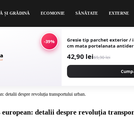
Ă ȘI GRĂDINĂ
ECOMONIE
SĂNĂTATE
EXTERNE
Gresie tip parchet exterior / inte
-39%
cm mata portelana
42,90 lei
69,90 lei
Cump
: detalii despre revoluția transportului urban.
 european: detalii despre revoluția transpo