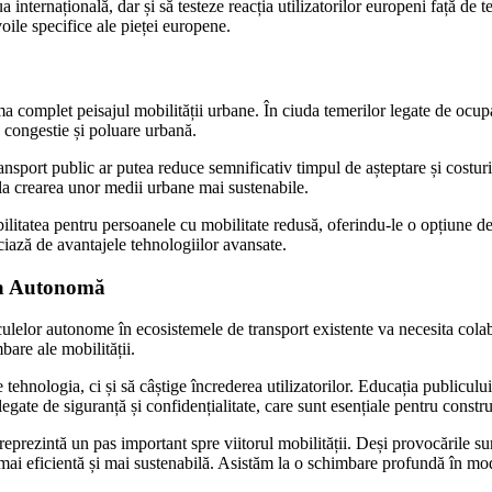
a internațională, dar și să testeze reacția utilizatorilor europeni față d
oile specifice ale pieței europene.
 complet peisajul mobilității urbane. În ciuda temerilor legate de ocupar
 congestie și poluare urbană.
nsport public ar putea reduce semnificativ timpul de așteptare și costuri
 la crearea unor medii urbane mai sustenabile.
litatea pentru persoanele cu mobilitate redusă, oferindu-le o opțiune d
iciază de avantajele tehnologiilor avansate.
ria Autonomă
lelor autonome în ecosistemele de transport existente va necesita colabor
are ale mobilității.
nologia, ci și să câștige încrederea utilizatorilor. Educația publicului 
te de siguranță și confidențialitate, care sunt esențiale pentru construir
ezintă un pas important spre viitorul mobilității. Deși provocările sunt 
ai eficientă și mai sustenabilă. Asistăm la o schimbare profundă în modul