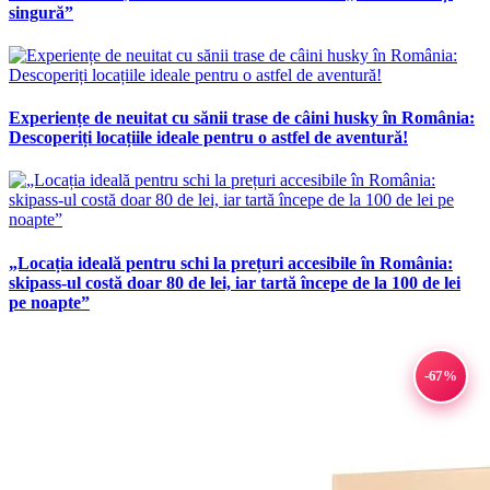
singură”
Experiențe de neuitat cu sănii trase de câini husky în România:
Descoperiți locațiile ideale pentru o astfel de aventură!
„Locația ideală pentru schi la prețuri accesibile în România:
skipass-ul costă doar 80 de lei, iar tartă începe de la 100 de lei
pe noapte”
-67%