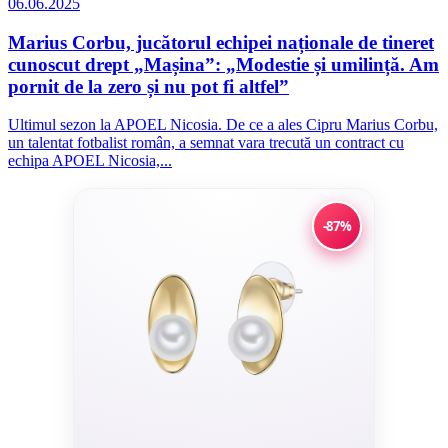
06.06.2025
Marius Corbu, jucătorul echipei naționale de tineret
cunoscut drept „Mașina”: „Modestie și umilință. Am
pornit de la zero și nu pot fi altfel”
Ultimul sezon la APOEL Nicosia. De ce a ales Cipru Marius Corbu,
un talentat fotbalist român, a semnat vara trecută un contract cu
echipa APOEL Nicosia,...
-87%