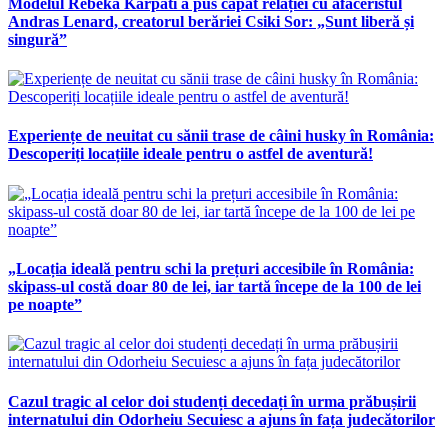
Modelul Rebeka Karpati a pus capăt relației cu afaceristul
Andras Lenard, creatorul berăriei Csiki Sor: „Sunt liberă și
singură”
Experiențe de neuitat cu sănii trase de câini husky în România:
Descoperiți locațiile ideale pentru o astfel de aventură!
„Locația ideală pentru schi la prețuri accesibile în România:
skipass-ul costă doar 80 de lei, iar tartă începe de la 100 de lei
pe noapte”
Cazul tragic al celor doi studenți decedați în urma prăbușirii
internatului din Odorheiu Secuiesc a ajuns în fața judecătorilor