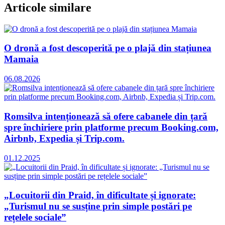
Articole similare
O dronă a fost descoperită pe o plajă din stațiunea
Mamaia
06.08.2026
Romsilva intenționează să ofere cabanele din țară
spre închiriere prin platforme precum Booking.com,
Airbnb, Expedia și Trip.com.
01.12.2025
„Locuitorii din Praid, în dificultate și ignorate:
„Turismul nu se susține prin simple postări pe
rețelele sociale”