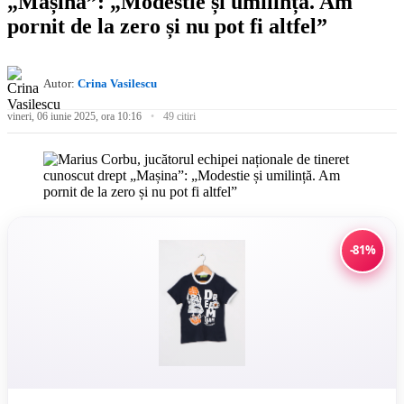
„Mașina”: „Modestie și umilință. Am
pornit de la zero și nu pot fi altfel”
Autor:
Crina Vasilescu
vineri, 06 iunie 2025, ora 10:16
49 citiri
-81%