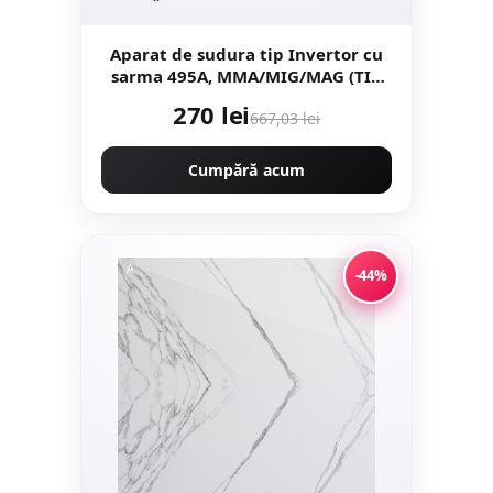
Aparat de sudura tip Invertor cu
sarma 495A, MMA/MIG/MAG (TIG
LIFT optional) afisaj digital,
270 lei
667,03 lei
ventilat, URAL MASH IGBT
TEHNOLOGY ULTRA HYBRID
POWER, CMP1697
Cumpără acum
-44%