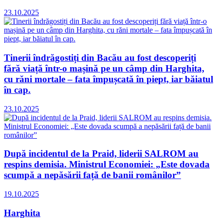
23.10.2025
Tinerii îndrăgostiți din Bacău au fost descoperiți
fără viață într-o mașină pe un câmp din Harghita,
cu răni mortale – fata împușcată în piept, iar băiatul
în cap.
23.10.2025
După incidentul de la Praid, liderii SALROM au
respins demisia. Ministrul Economiei: „Este dovada
scumpă a nepăsării față de banii românilor”
19.10.2025
Harghita