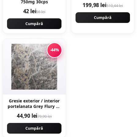
8.5CP 5.5KW, 58CC,
750mg 30cps
199,98 lei
510,44 lei
9000rpm, 40cm, Easy-
42 lei
56 lei
Start NEXT Generation,
Motoyama Japan
Cumpără
CMP1312
Cumpără
-44%
Gresie exterior / interior
portelanata Grey Flury 60
x 120 cm lucioasa
44,90 lei
79,90 lei
rectificata tip marmura
Cumpără