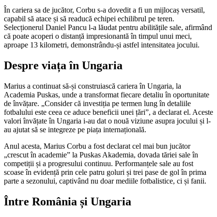
În cariera sa de jucător, Corbu s-a dovedit a fi un mijlocaș versatil,
capabil să atace și să readucă echipei echilibrul pe teren.
Selecționerul Daniel Pancu l-a lăudat pentru abilitățile sale, afirmând
că poate acoperi o distanță impresionantă în timpul unui meci,
aproape 13 kilometri, demonstrându-și astfel intensitatea jocului.
Despre viața în Ungaria
Marius a continuat să-și construiască cariera în Ungaria, la
Academia Puskas, unde a transformat fiecare detaliu în oportunitate
de învățare. „Consider că investiția pe termen lung în detaliile
fotbalului este ceea ce aduce beneficii unei țări”, a declarat el. Aceste
valori învățate în Ungaria i-au dat o nouă viziune asupra jocului și l-
au ajutat să se integreze pe piața internațională.
Anul acesta, Marius Corbu a fost declarat cel mai bun jucător
„crescut în academie” la Puskas Akademia, dovada tăriei sale în
competiții și a progresului continuu. Performanțele sale au fost
scoase în evidență prin cele patru goluri și trei pase de gol în prima
parte a sezonului, captivând nu doar mediile fotbalistice, ci și fanii.
Între România și Ungaria