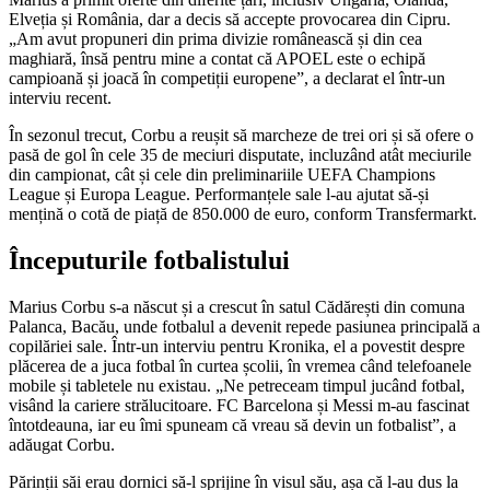
Elveția și România, dar a decis să accepte provocarea din Cipru.
„Am avut propuneri din prima divizie românească și din cea
maghiară, însă pentru mine a contat că APOEL este o echipă
campioană și joacă în competiții europene”, a declarat el într-un
interviu recent.
În sezonul trecut, Corbu a reușit să marcheze de trei ori și să ofere o
pasă de gol în cele 35 de meciuri disputate, incluzând atât meciurile
din campionat, cât și cele din preliminariile UEFA Champions
League și Europa League. Performanțele sale l-au ajutat să-și
mențină o cotă de piață de 850.000 de euro, conform Transfermarkt.
Începuturile fotbalistului
Marius Corbu s-a născut și a crescut în satul Cădărești din comuna
Palanca, Bacău, unde fotbalul a devenit repede pasiunea principală a
copilăriei sale. Într-un interviu pentru Kronika, el a povestit despre
plăcerea de a juca fotbal în curtea școlii, în vremea când telefoanele
mobile și tabletele nu existau. „Ne petreceam timpul jucând fotbal,
visând la cariere strălucitoare. FC Barcelona și Messi m-au fascinat
întotdeauna, iar eu îmi spuneam că vreau să devin un fotbalist”, a
adăugat Corbu.
Părinții săi erau dornici să-l sprijine în visul său, așa că l-au dus la