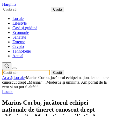
Harghita
Caută
Locale
Lifestyle
Casă și grădină
Ecomonie
Sănătate
Externe
Crypto
Tehnologie
Actual
Caută
Acasă
›
Locale
›
Marius Corbu, jucătorul echipei naționale de tineret
cunoscut drept „Mașina”: „Modestie și umilință. Am pornit de la
zero și nu pot fi altfel”
Locale
Marius Corbu, jucătorul echipei
naționale de tineret cunoscut drept