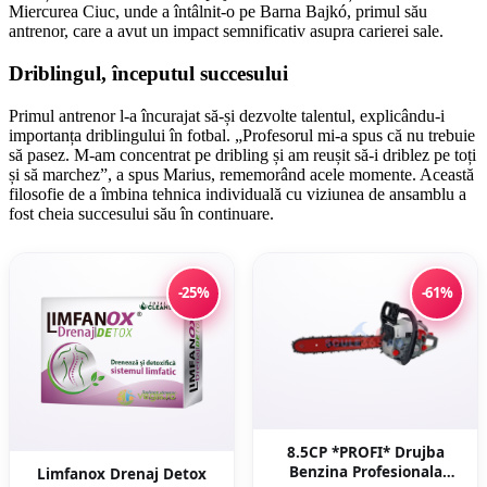
Miercurea Ciuc, unde a întâlnit-o pe Barna Bajkó, primul său
antrenor, care a avut un impact semnificativ asupra carierei sale.
Driblingul, începutul succesului
Primul antrenor l-a încurajat să-și dezvolte talentul, explicându-i
importanța driblingului în fotbal. „Profesorul mi-a spus că nu trebuie
să pasez. M-am concentrat pe dribling și am reușit să-i driblez pe toți
și să marchez”, a spus Marius, rememorând acele momente. Această
filosofie de a îmbina tehnica individuală cu viziunea de ansamblu a
fost cheia succesului său în continuare.
-25%
-61%
8.5CP *PROFI* Drujba
Benzina Profesionala
Limfanox Drenaj Detox