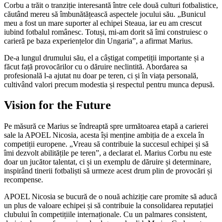
Corbu a trăit o tranziție interesantă între cele două culturi fotbalistice,
căutând mereu să îmbunătățească aspectele jocului său. „Bunicul
meu a fost un mare suporter al echipei Steaua, iar eu am crescut
iubind fotbalul românesc. Totuși, mi-am dorit să îmi construiesc o
carieră pe baza experiențelor din Ungaria”, a afirmat Marius.
De-a lungul drumului său, el a câștigat competiții importante și a
făcut față provocărilor cu o dăruire neclintită. Abordarea sa
profesională l-a ajutat nu doar pe teren, ci și în viața personală,
cultivând valori precum modestia și respectul pentru munca depusă.
Vision for the Future
Pe măsură ce Marius se îndreaptă spre următoarea etapă a carierei
sale la APOEL Nicosia, acesta își menține ambiția de a excela în
competiții europene. „Vreau să contribuie la succesul echipei și să
îmi dezvolt abilitățile pe teren”, a declarat el. Marius Corbu nu este
doar un jucător talentat, ci și un exemplu de dăruire și determinare,
inspirând tinerii fotbaliști să urmeze acest drum plin de provocări și
recompense.
APOEL Nicosia se bucură de o nouă achiziție care promite să aducă
un plus de valoare echipei și să contribuie la consolidarea reputației
clubului în competițiile internaționale. Cu un palmares consistent,