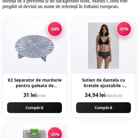
dorința de a performa și un background solid, Marius Corbu este
pregătit să devină un nume de referință în fotbalul european.
-34%
-81%
K2 Separator de murdarie
Sutien de dantela cu
pentru galeata de
bretele ajustabile -
detailing
Bleumarin
31 lei
34,94 lei
47 lei
182,97 lei
Cumpără
Cumpără
-25%