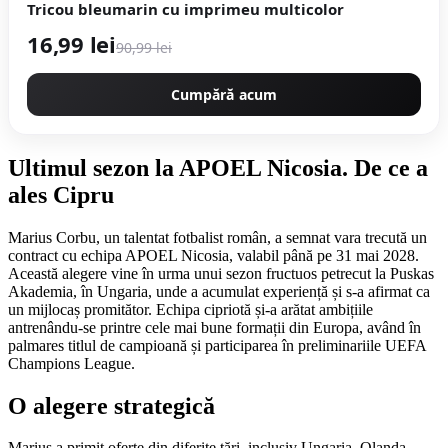
Tricou bleumarin cu imprimeu multicolor
16,99 lei
90,99 lei
Cumpără acum
Ultimul sezon la APOEL Nicosia. De ce a
ales Cipru
Marius Corbu, un talentat fotbalist român, a semnat vara trecută un
contract cu echipa APOEL Nicosia, valabil până pe 31 mai 2028.
Această alegere vine în urma unui sezon fructuos petrecut la Puskas
Akademia, în Ungaria, unde a acumulat experiență și s-a afirmat ca
un mijlocaș promitător. Echipa cipriotă și-a arătat ambițiile
antrenându-se printre cele mai bune formații din Europa, având în
palmares titlul de campioană și participarea în preliminariile UEFA
Champions League.
O alegere strategică
Marius a primit oferte din diferite țări, inclusiv Ungaria, Olanda,