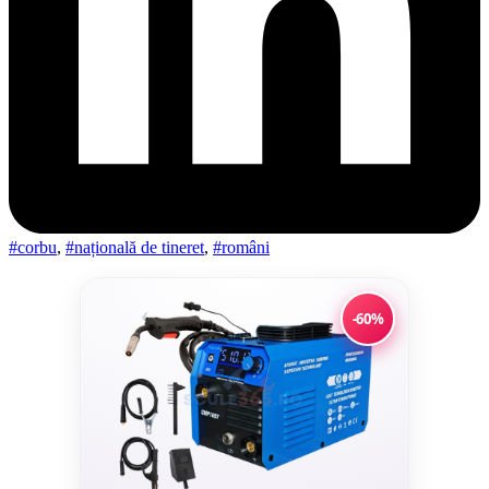
#corbu
,
#națională de tineret
,
#români
-60%