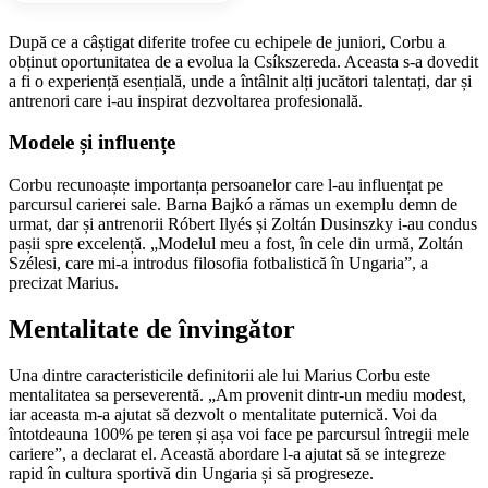
După ce a câștigat diferite trofee cu echipele de juniori, Corbu a
obținut oportunitatea de a evolua la Csíkszereda. Aceasta s-a dovedit
a fi o experiență esențială, unde a întâlnit alți jucători talentați, dar și
antrenori care i-au inspirat dezvoltarea profesională.
Modele și influențe
Corbu recunoaște importanța persoanelor care l-au influențat pe
parcursul carierei sale. Barna Bajkó a rămas un exemplu demn de
urmat, dar și antrenorii Róbert Ilyés și Zoltán Dusinszky i-au condus
pașii spre excelență. „Modelul meu a fost, în cele din urmă, Zoltán
Szélesi, care mi-a introdus filosofia fotbalistică în Ungaria”, a
precizat Marius.
Mentalitate de învingător
Una dintre caracteristicile definitorii ale lui Marius Corbu este
mentalitatea sa perseverentă. „Am provenit dintr-un mediu modest,
iar aceasta m-a ajutat să dezvolt o mentalitate puternică. Voi da
întotdeauna 100% pe teren și așa voi face pe parcursul întregii mele
cariere”, a declarat el. Această abordare l-a ajutat să se integreze
rapid în cultura sportivă din Ungaria și să progreseze.