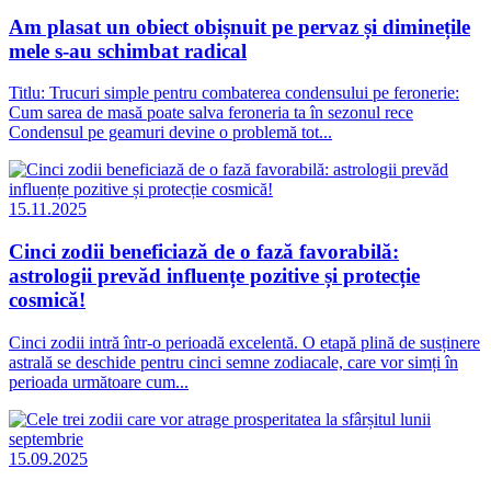
Am plasat un obiect obișnuit pe pervaz și diminețile
mele s-au schimbat radical
Titlu: Trucuri simple pentru combaterea condensului pe feronerie:
Cum sarea de masă poate salva feroneria ta în sezonul rece
Condensul pe geamuri devine o problemă tot...
15.11.2025
Cinci zodii beneficiază de o fază favorabilă:
astrologii prevăd influențe pozitive și protecție
cosmică!
Cinci zodii intră într-o perioadă excelentă. O etapă plină de susținere
astrală se deschide pentru cinci semne zodiacale, care vor simți în
perioada următoare cum...
15.09.2025