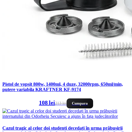
Pistol de vopsit 800w, 1400ml, 4 duze, 32000rpm, 650ml/min,
putere variabila KRAFTNER KF-9174
108 lei
213 lei
Cumpara
Cazul tragic al celor doi studenți decedați în urma prăbușirii