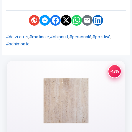
,
,
,
,
,
#de zi cu zi
#matinale
#obișnuit
#personală
#pozitivă
#schimbate
-43%