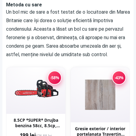
Metoda cu sare
Un bol mic de sare a fost testat de o locuitoare din Marea
Britanie care își dorea o soluție eficientă împotriva
condensului. Aceasta a lăsat un bol cu sare pe pervazul
feronerie și a observat, dimineața, că aproape nu mai era
condens pe geam. Sarea absoarbe umezeala din aer și,
astfel, menține nivelul de umiditate sub control.
-58%
-43%
8.5CP *SUPER* Drujba
benzina 58cc, 8.5cp,
Gresie exterior / interior
10.000rpm, 400mm,
portelanata Travertino
199 lei
476,88 lei