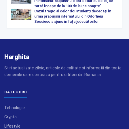
în România: skipass-ul costă doar 80 de lei, iar
tartă începe de la 100 de lei pe noapte”
Cazul tragic al celor doi studenți decedați în
urma prăbușirii internatului din Odorheiu
Secuiesc a ajuns în fața judecătorilor
Harghita
Stiri actualizate zilnic, articole de calitate si informatii din toate
domeniile care conteaza pentru cititorii din Romania.
CATEGORII
Tehnologie
Crypto
Lifestyle