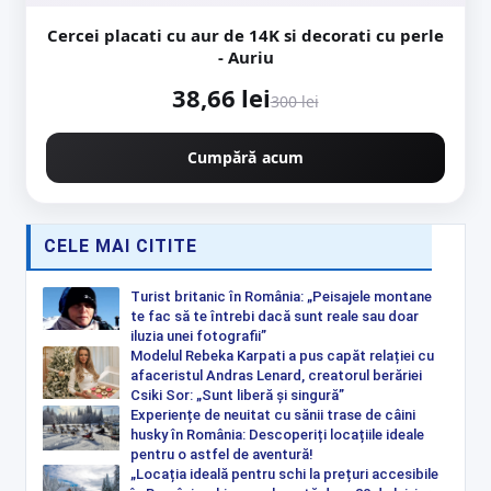
Cercei placati cu aur de 14K si decorati cu perle
- Auriu
38,66 lei
300 lei
Cumpără acum
CELE MAI CITITE
Turist britanic în România: „Peisajele montane
te fac să te întrebi dacă sunt reale sau doar
iluzia unei fotografii”
Modelul Rebeka Karpati a pus capăt relației cu
afaceristul Andras Lenard, creatorul berăriei
Csiki Sor: „Sunt liberă și singură”
Experiențe de neuitat cu sănii trase de câini
husky în România: Descoperiți locațiile ideale
pentru o astfel de aventură!
„Locația ideală pentru schi la prețuri accesibile