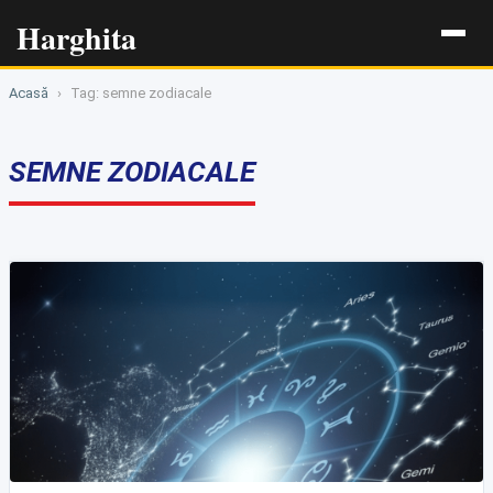
Harghita
Acasă
›
Tag: semne zodiacale
SEMNE ZODIACALE