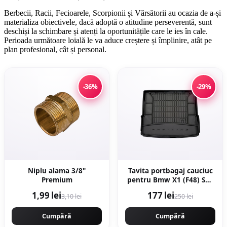
Berbecii, Racii, Fecioarele, Scorpionii și Vărsătorii au ocazia de a-și
materializa obiectivele, dacă adoptă o atitudine perseverentă, sunt
deschiși la schimbare și atenți la oportunitățile care le ies în cale.
Perioada următoare loială le va aduce creștere și împlinire, atât pe
plan profesional, cât și personal.
-36%
-29%
Niplu alama 3/8"
Tavita portbagaj cauciuc
Premium
pentru Bmw X1 (F48) Suv
11.14-
1,99 lei
177 lei
3,10 lei
250 lei
Cumpără
Cumpără