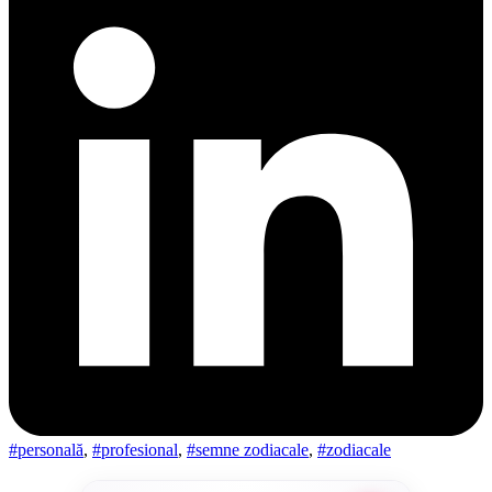
#personală
,
#profesional
,
#semne zodiacale
,
#zodiacale