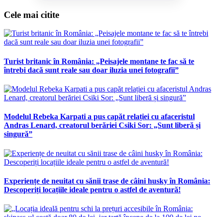
Cele mai citite
Turist britanic în România: „Peisajele montane te fac să te
întrebi dacă sunt reale sau doar iluzia unei fotografii”
Modelul Rebeka Karpati a pus capăt relației cu afaceristul
Andras Lenard, creatorul berăriei Csiki Sor: „Sunt liberă și
singură”
Experiențe de neuitat cu sănii trase de câini husky în România:
Descoperiți locațiile ideale pentru o astfel de aventură!