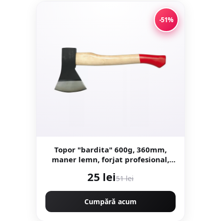
-51%
Topor "bardita" 600g, 360mm,
maner lemn, forjat profesional,
Craft-Tec MX435
25 lei
51 lei
Cumpără acum