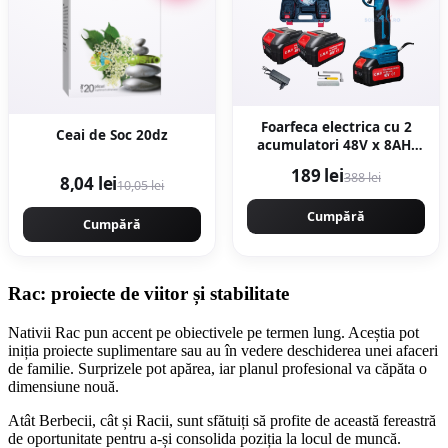
Foarfeca electrica cu 2
Ceai de Soc 20dz
acumulatori 48V x 8AH,
pentru gradina, diametru
189 lei
388 lei
8,04 lei
taiere 27mm, Valiza,
10,05 lei
profesional e-XPERT
ORIGINAL Protools
Cumpără
Cumpără
CMP1612
Rac: proiecte de viitor și stabilitate
Nativii Rac pun accent pe obiectivele pe termen lung. Aceștia pot
iniția proiecte suplimentare sau au în vedere deschiderea unei afaceri
de familie. Surprizele pot apărea, iar planul profesional va căpăta o
dimensiune nouă.
Atât Berbecii, cât și Racii, sunt sfătuiți să profite de această fereastră
de oportunitate pentru a-și consolida poziția la locul de muncă.