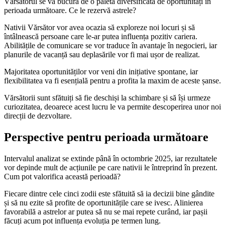
Vărsătorul se va bucura de o paletă diversificată de oportunități în
perioada următoare. Ce le rezervă astrele?
Nativii Vărsător vor avea ocazia să exploreze noi locuri și să
întâlnească persoane care le-ar putea influența pozitiv cariera.
Abilitățile de comunicare se vor traduce în avantaje în negocieri, iar
planurile de vacanță sau deplasările vor fi mai ușor de realizat.
Majoritatea oportunităților vor veni din inițiative spontane, iar
flexibilitatea va fi esențială pentru a profita la maxim de aceste șanse.
Vărsătorii sunt sfătuiți să fie deschiși la schimbare și să își urmeze
curiozitatea, deoarece acest lucru le va permite descoperirea unor noi
direcții de dezvoltare.
Perspective pentru perioada următoare
Intervalul analizat se extinde până în octombrie 2025, iar rezultatele
vor depinde mult de acțiunile pe care nativii le întreprind în prezent.
Cum pot valorifica această perioadă?
Fiecare dintre cele cinci zodii este sfătuită să ia decizii bine gândite
și să nu ezite să profite de oportunitățile care se ivesc. Alinierea
favorabilă a astrelor ar putea să nu se mai repete curând, iar pașii
făcuți acum pot influența evoluția pe termen lung.