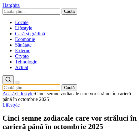
Harghita
Caută
Locale
Lifestyle
Casă și grădină
Ecomonie
Sănătate
Externe
Crypto
Tehnologie
Actual
Caută
Acasă
›
Lifestyle
›
Cinci semne zodiacale care vor străluci în carieră
până în octombrie 2025
Lifestyle
Cinci semne zodiacale care vor străluci în
carieră până în octombrie 2025