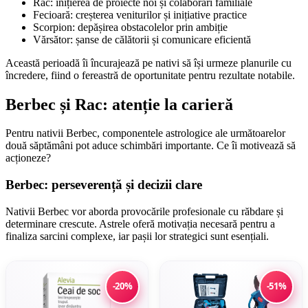
Rac: inițierea de proiecte noi și colaborări familiale
Fecioară: creșterea veniturilor și inițiative practice
Scorpion: depășirea obstacolelor prin ambiție
Vărsător: șanse de călătorii și comunicare eficientă
Această perioadă îi încurajează pe nativi să își urmeze planurile cu
încredere, fiind o fereastră de oportunitate pentru rezultate notabile.
Berbec și Rac: atenție la carieră
Pentru nativii Berbec, componentele astrologice ale următoarelor
două săptămâni pot aduce schimbări importante. Ce îi motivează să
acționeze?
Berbec: perseverență și decizii clare
Nativii Berbec vor aborda provocările profesionale cu răbdare și
determinare crescute. Astrele oferă motivația necesară pentru a
finaliza sarcini complexe, iar pașii lor strategici sunt esențiali.
-20%
-51%