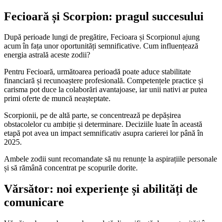
Fecioară și Scorpion: pragul succesului
După perioade lungi de pregătire, Fecioara și Scorpionul ajung
acum în fața unor oportunități semnificative. Cum influențează
energia astrală aceste zodii?
Pentru Fecioară, următoarea perioadă poate aduce stabilitate
financiară și recunoaștere profesională. Competențele practice și
carisma pot duce la colaborări avantajoase, iar unii nativi ar putea
primi oferte de muncă neașteptate.
Scorpionii, pe de altă parte, se concentrează pe depășirea
obstacolelor cu ambiție și determinare. Deciziile luate în această
etapă pot avea un impact semnificativ asupra carierei lor până în
2025.
Ambele zodii sunt recomandate să nu renunțe la aspirațiile personale
și să rămână concentrat pe scopurile dorite.
Vărsător: noi experiențe și abilități de
comunicare