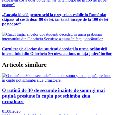
„Locația ideală pentru schi la prețuri accesibile în România:
skipass-ul costă doar 80 de lei, iar tartă începe de la 100 de lei
pe noapte”
Cazul tragic al celor doi studenți decedați în urma prăbușirii
internatului din Odorheiu Secuiesc a ajuns în fața judecătorilor
Articole similare
O rutină de 30 de secunde înainte de somn și mai
puțină presiune în cuplu pot schimba ziua
următoare
01.08.2026