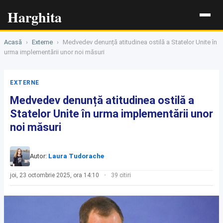
Harghita
Acasă
›
Externe
›
Medvedev denunță atitudinea ostilă a Statelor Unite în
urma implementării unor noi măsuri
EXTERNE
Medvedev denunță atitudinea ostilă a
Statelor Unite în urma implementării unor
noi măsuri
Autor:
Laura Tudorache
joi, 23 octombrie 2025, ora 14:10
39 citiri