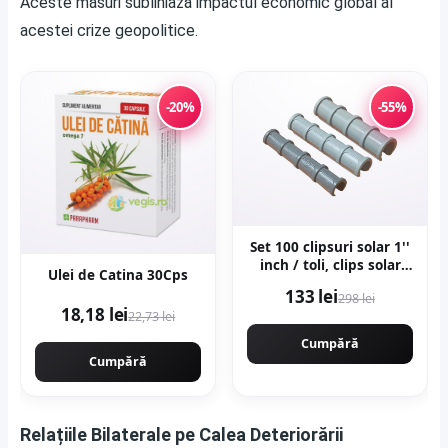
Aceste măsuri subliniază impactul economic global al
acestei crize geopolitice.
-20%
-55%
Set 100 clipsuri solar 1''
inch / toli, clips solar
Ulei de Catina 30Cps
profesional
133 lei
298 lei
18,18 lei
22,73 lei
Cumpără
Cumpără
Relațiile Bilaterale pe Calea Deteriorării