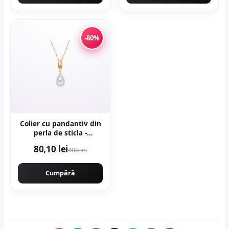
-80%
Colier cu pandantiv din
perla de sticla -
Alb/Auriu
80,10 lei
400 lei
Cumpără