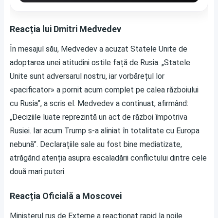
Reacția lui Dmitri Medvedev
În mesajul său, Medvedev a acuzat Statele Unite de
adoptarea unei atitudini ostile față de Rusia. „Statele
Unite sunt adversarul nostru, iar vorbărețul lor
«pacificator» a pornit acum complet pe calea războiului
cu Rusia”, a scris el. Medvedev a continuat, afirmând:
„Deciziile luate reprezintă un act de război împotriva
Rusiei. Iar acum Trump s-a aliniat în totalitate cu Europa
nebună”. Declarațiile sale au fost bine mediatizate,
atrăgând atenția asupra escaladării conflictului dintre cele
două mari puteri.
Reacția Oficială a Moscovei
Ministerul rus de Externe a reacționat rapid la noile