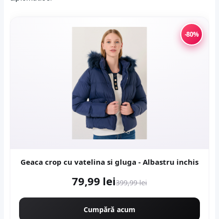
-80%
Geaca crop cu vatelina si gluga - Albastru inchis
79,99 lei
399,99 lei
Cumpără acum