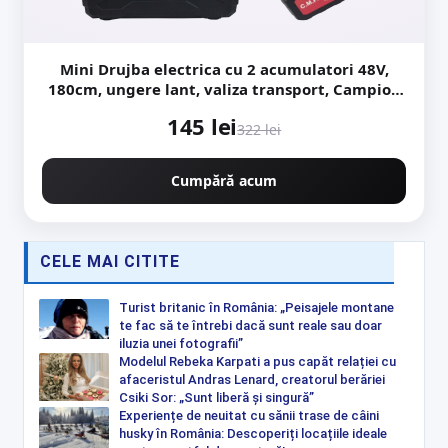
Mini Drujba electrica cu 2 acumulatori 48V,
180cm, ungere lant, valiza transport, Campion
CMP1798
145 lei
322 lei
Cumpără acum
CELE MAI CITITE
Turist britanic în România: „Peisajele montane
te fac să te întrebi dacă sunt reale sau doar
iluzia unei fotografii”
Modelul Rebeka Karpati a pus capăt relației cu
afaceristul Andras Lenard, creatorul berăriei
Csiki Sor: „Sunt liberă și singură”
Experiențe de neuitat cu sănii trase de câini
husky în România: Descoperiți locațiile ideale