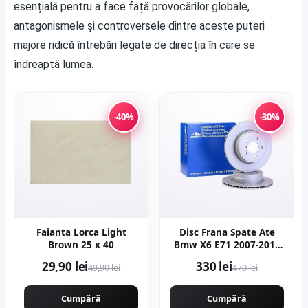
esențială pentru a face față provocărilor globale,
antagonismele și controversele dintre aceste puteri
majore ridică întrebări legate de direcția în care se
îndreaptă lumea.
-40%
-30%
Faianta Lorca Light
Disc Frana Spate Ate
Brown 25 x 40
Bmw X6 E71 2007-2014
24.0120-0206.1
29,90 lei
330 lei
49,90 lei
470 lei
Cumpără
Cumpără