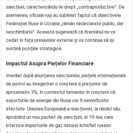
sancțiuni, caracterizându-le drept „contraproductive”. De
asemenea, oficialii ruși au subliniat faptul că obiectivele
Federației Ruse în Ucraina „rămân nedeclarate public, dar
neschimbate”. Aceasta sugerează că Kremlinul nu va
cedat în fața presiunilor externe și va continua să își
susțină pozițiile strategice.
Impactul Asupra Piețelor Financiare
Imediat după anunțarea sancțiunilor, piețele internaționale
de petrol au înregistrat o creștere a prețurilor de
aproximativ 3%, în contextul temerilor în creștere că
exporturile de energie din Rusia vor fi semnificativ
afectate. Uniunea Europeană a reacționat, la rândul său,
aprobând un nou pachet de sancțiuni, al 19-lea, care
interzice importurile de gaz natural lichefiat rusesc.