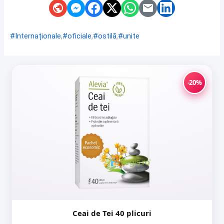
,
,
,
#Internaționale
#oficiale
#ostilă
#unite
-20%
Ceai de Tei 40 plicuri