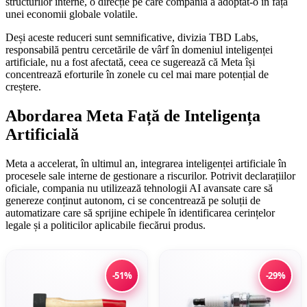
structurilor interne, o direcție pe care compania a adoptat-o în fața
unei economii globale volatile.
Deși aceste reduceri sunt semnificative, divizia TBD Labs,
responsabilă pentru cercetările de vârf în domeniul inteligenței
artificiale, nu a fost afectată, ceea ce sugerează că Meta își
concentrează eforturile în zonele cu cel mai mare potențial de
creștere.
Abordarea Meta Față de Inteligența
Artificială
Meta a accelerat, în ultimul an, integrarea inteligenței artificiale în
procesele sale interne de gestionare a riscurilor. Potrivit declarațiilor
oficiale, compania nu utilizează tehnologii AI avansate care să
genereze conținut autonom, ci se concentrează pe soluții de
automatizare care să sprijine echipele în identificarea cerințelor
legale și a politicilor aplicabile fiecărui produs.
-51%
-29%