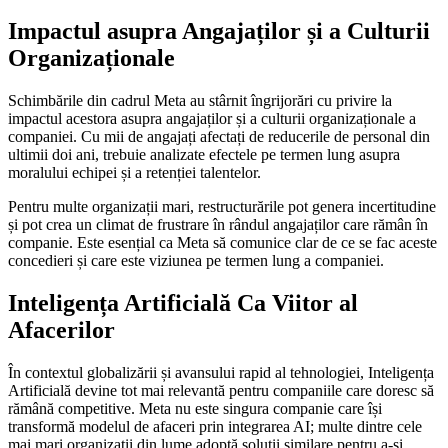
Impactul asupra Angajaților și a Culturii
Organizaționale
Schimbările din cadrul Meta au stârnit îngrijorări cu privire la
impactul acestora asupra angajaților și a culturii organizaționale a
companiei. Cu mii de angajați afectați de reducerile de personal din
ultimii doi ani, trebuie analizate efectele pe termen lung asupra
moralului echipei și a retenției talentelor.
Pentru multe organizații mari, restructurările pot genera incertitudine
și pot crea un climat de frustrare în rândul angajaților care rămân în
companie. Este esențial ca Meta să comunice clar de ce se fac aceste
concedieri și care este viziunea pe termen lung a companiei.
Inteligența Artificială Ca Viitor al
Afacerilor
În contextul globalizării și avansului rapid al tehnologiei, Inteligența
Artificială devine tot mai relevantă pentru companiile care doresc să
rămână competitive. Meta nu este singura companie care își
transformă modelul de afaceri prin integrarea AI; multe dintre cele
mai mari organizații din lume adoptă soluții similare pentru a-și