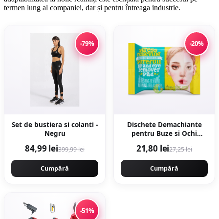
termen lung al companiei, dar și pentru întreaga industrie.
-79%
-20%
Set de bustiera si colanti -
Dischete Demachiante
Negru
pentru Buze si Ochi
Stress Relieving Purefull
84,99 lei
21,80 lei
399,99 lei
27,25 lei
30buc
Cumpără
Cumpără
-51%