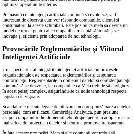
optimiza operațiunile interne.
Pe măsură ce inteligența artificială continuă să evolueze, va fi
interesant de observat cum vor răspunde companiile, clienții și
consumatorii la aceste schimbări. Este posibil ca meta să devină un
model de urmat pentru alte companii care caută să îmbrățișeze
inovația și eficiența prin adoptarea de noi tehnologii.
Provocările Reglementărilor și Viitorul
Inteligenței Artificiale
Un aspect critic al integrării inteligenței artificiale în procesele
organizaționale este respectarea reglementărilor și asigurarea
conformității. Reglementările în domeniul datelor și confidențialității
continuă să se dezvolte, iar companiile ca Meta trebuie să navigheze
în acest peisaj complex, asigurându-se că noile tehnologii respectă
legislația în vigoare.
Scandalurile recente legate de utilizarea necorespunzătoare a datelor
personale, cum ar fi cazul Cambridge Analytica, pun presiune
asupra companiilor din domeniul tehnologiei pentru a adopta măsuri
mai stricte de protecție a datelor și pentru a promova transparența.
În fața acestor provocări, Meta și alte companii vor trebui să