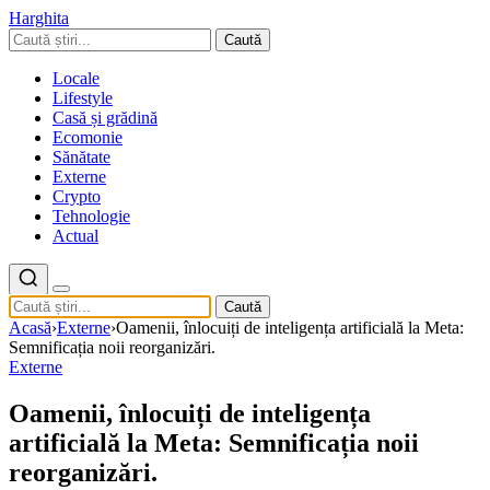
Harghita
Caută
Locale
Lifestyle
Casă și grădină
Ecomonie
Sănătate
Externe
Crypto
Tehnologie
Actual
Caută
Acasă
›
Externe
›
Oamenii, înlocuiți de inteligența artificială la Meta:
Semnificația noii reorganizări.
Externe
Oamenii, înlocuiți de inteligența
artificială la Meta: Semnificația noii
reorganizări.