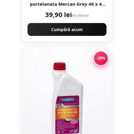
portelanata Mercan Grey 48 x 48
cm lucioasa tip marmura
39,90 lei
61,90 lei
Cumpără acum
-28%