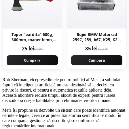
Topor "bardita" 600g,
Bujie BMW Motorrad
360mm, maner lemn,
259C, 259, A67, K25, K26,
forjat profesional, Craft-
K27, K28, K29, K30, R21,
25 lei
85 lei
51 lei
120 lei
Tec MX435
R22, R28
Cumpără
Cumpără
Rob Sherman, vicepreședintele pentru politici al Meta, a subliniat
faptul că inteligența artificială nu este destinată să ia decizii cu
privire la riscuri, ci pentru a automatiza regulile aplicate déjà.
Această abordare reduce timpul alocat de experți pentru luarea
deciziilor și crește fiabilitatea prin eliminarea erorilor umane.
Meta își propune să dezvolte un sistem care poate identifica automat
cerințele legale, ceea ce ar putea transforma semnificativ modul în
care compania gestionează riscurile și se conformează
reglementărilor internaționale.