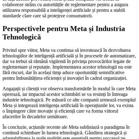
colaboreze strâns cu autoritățile de reglementare pentru a asigura
utilizarea responsabilă a inteligenței artificiale și pentru a stabili
standarde clare care să protejeze consumatorii.
Perspectivele pentru Meta și Industria
Tehnologică
Privind spre viitor, Meta va continua să investească în dezvoltarea
tehnologiilor de inteligență artificială și în procesele de automatizare,
dar va trebui să rămână vigilentă în privința provocărilor legate de
reglementare și reputație. Implementarea acestor tehnologii nu este
fără riscuri, dar în același timp aduce oportunități semnificative
pentru îmbunătățirea eficienței și inovației în cadrul organizației.
Angajații și clienții vor observa transformările în modul în care Meta
operează, iar impactul acestor schimbări se va resimți în întreaga
industrie tehnologică. Pe măsură ce alte companii urmează exemplul
Meta și integrează inteligența artificială în operațiunile lor, va exista
o împingere către inovație și eficiență care va forma viitorul
afacerilor în decadelor următoare.
În concluzie, acțiunile recente ale Meta subliniază o paradigma în
continuă schimbare în lumea tehnologică. Gândirea strategică și
adaptabilitatea la noile realități este esențială pentru succesul pe