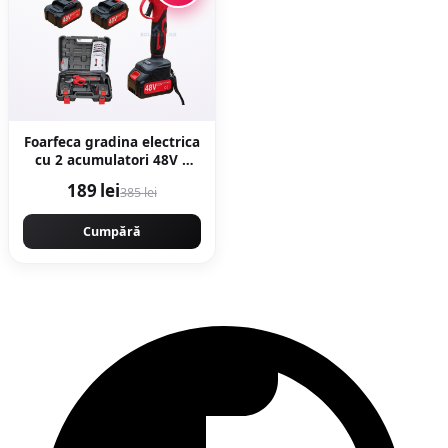
Foarfeca gradina electrica
cu 2 acumulatori 48V x
8AH, pentru gradina,
189 lei
385 lei
diametru taiere 27mm,
Valiza, profesional
Motoyama Japan
Cumpără
CMP1728