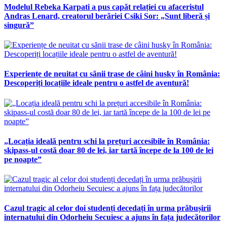
Modelul Rebeka Karpati a pus capăt relației cu afaceristul
Andras Lenard, creatorul berăriei Csiki Sor: „Sunt liberă și
singură”
Experiențe de neuitat cu sănii trase de câini husky în România:
Descoperiți locațiile ideale pentru o astfel de aventură!
„Locația ideală pentru schi la prețuri accesibile în România:
skipass-ul costă doar 80 de lei, iar tartă începe de la 100 de lei
pe noapte”
Cazul tragic al celor doi studenți decedați în urma prăbușirii
internatului din Odorheiu Secuiesc a ajuns în fața judecătorilor