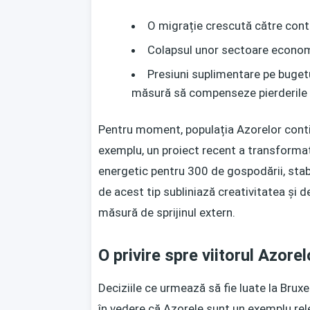
O migrație crescută către cont
Colapsul unor sectoare economi
Presiuni suplimentare pe bugetul
măsură să compenseze pierderile d
Pentru moment, populația Azorelor contin
exemplu, un proiect recent a transformat 
energetic pentru 300 de gospodării, stabi
de acest tip subliniază creativitatea și d
măsură de sprijinul extern.
O privire spre viitorul Azorel
Deciziile ce urmează să fie luate la Bruxe
în vedere că Azorele sunt un exemplu rel