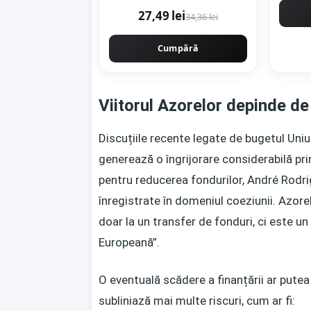
27,49 lei
34,36 lei
Cumpără
Viitorul Azorelor depinde de
Discuțiile recente legate de bugetul Uni
generează o îngrijorare considerabilă prin
pentru reducerea fondurilor, André Rodr
înregistrate în domeniul coeziunii. Azo
doar la un transfer de fonduri, ci este u
Europeană”.
O eventuală scădere a finanțării ar putea
subliniază mai multe riscuri, cum ar fi: