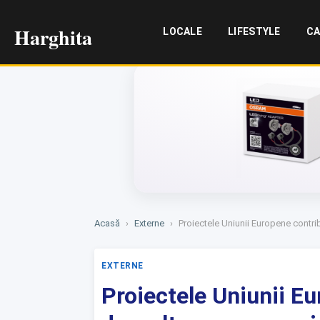
Harghita
LOCALE
LIFESTYLE
CA
Acasă
›
Externe
›
Proiectele Uniunii Europene contri
EXTERNE
Proiectele Uniunii Eu