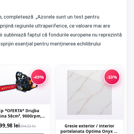
ale, completează: „Azorele sunt un test pentru
rijină regiunile ultraperiferice, ce valoare mai are
i subliniază faptul că fondurile europene nu reprezintă
 sprijin esențial pentru menținerea echilibrului
-49%
-33%
cp *OFERTA* Drujba
ina 58cm³, 9000rpm,
m, demaror JAPONIA
99,98 lei
Gresie exterior / interior
394,52 lei
LBRO - magneziu,
portelanata Optima Onyx 60
yama Japan CMP1625