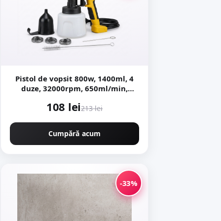
Pistol de vopsit 800w, 1400ml, 4
duze, 32000rpm, 650ml/min,
putere variabila KRAFTNER KF-
108 lei
9174
213 lei
Cumpără acum
-33%