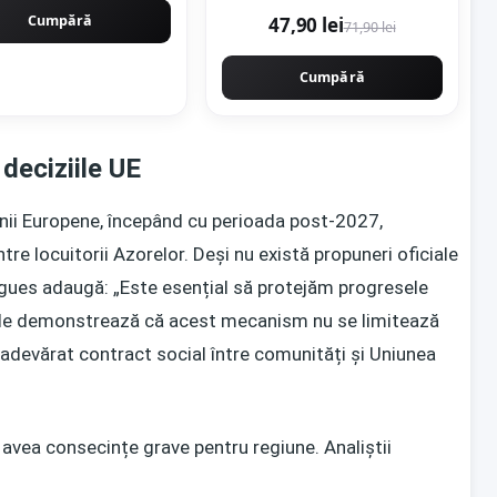
x 120 cm lucioasa rectificata
Cumpără
47,90 lei
71,90 lei
tip marmura
Cumpără
 deciziile UE
unii Europene, începând cu perioada post-2027,
tre locuitorii Azorelor. Deși nu există propuneri oficiale
igues adaugă: „Este esențial să protejăm progresele
rele demonstrează că acest mecanism nu se limitează
n adevărat contract social între comunități și Uniunea
 avea consecințe grave pentru regiune. Analiștii