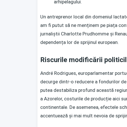
arhipelagului.
Un antreprenor local din domeniul lactatel
am fi putut să ne menținem pe piața contin
jurnaliștii Charlotte Prudhomme și Renau
dependența lor de sprijinul european.
Riscurile modificării politic
André Rodrigues, europarlamentar portugh
decurge dintr-o reducere a fondurilor de 
putea destabiliza profund această regiune
a Azorelor, costurile de producție aici su
continentale. De asemenea, efectele schi
accentuează și mai mult nevoia de sprijin