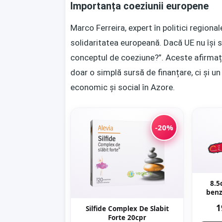
Importanța coeziunii europene
Marco Ferreira, expert în politici region
solidaritatea europeană. Dacă UE nu își sp
conceptul de coeziune?”. Aceste afirmați
doar o simplă sursă de finanțare, ci și un
economic și social în Azore.
-20%
8.5
benz
40c
1
Silfide Complex De Slabit
WA
Forte 20cpr
Moto