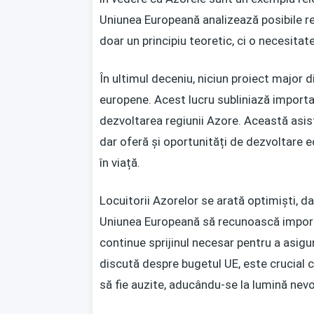
Uniunea Europeană analizează posibile re
doar un principiu teoretic, ci o necesitat
În ultimul deceniu, niciun proiect major di
europene. Acest lucru subliniază importan
dezvoltarea regiunii Azore. Această asist
dar oferă și oportunități de dezvoltare e
în viață.
Locuitorii Azorelor se arată optimiști, da
Uniunea Europeană să recunoască importan
continue sprijinul necesar pentru a asigur
discută despre bugetul UE, este crucial c
să fie auzite, aducându-se la lumină nevoi