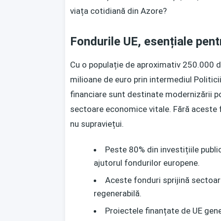
viața cotidiană din Azore?
Fondurile UE, esențiale pent
Cu o populație de aproximativ 250.000 de
milioane de euro prin intermediul Politic
financiare sunt destinate modernizării portu
sectoare economice vitale. Fără aceste fon
nu supraviețui.
Peste 80% din investițiile publi
ajutorul fondurilor europene.
Aceste fonduri sprijină sectoar
regenerabilă.
Proiectele finanțate de UE gene