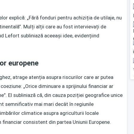
or explică: „Fără fonduri pentru achiziția de utilaje, nu
entală”. Mulți alții care au fost intervievați de
d Lefort subliniază aceeași idee, evidențiind
ilor europene
ez, atrage atenția asupra riscurilor care ar putea
coeziune: „Orice diminuare a sprijinului financiar ar
”. El subliniază că, din cauza poziției geografice unice
nt semnificativ mai mari decât în regiunile
mbărilor climatice asupra agriculturii locale
 financiar consistent din partea Uniunii Europene.