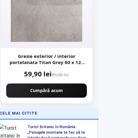
Gresie exterior / interior
portelanata Titan Grey 60 x 120
cm mata rectificata aspect ciment
59,90 lei
89,90 lei
Cumpără acum
CELE MAI CITITE
Turist britanic în România:
„Peisajele montane te fac să te
întrebi dacă sunt reale sau doar