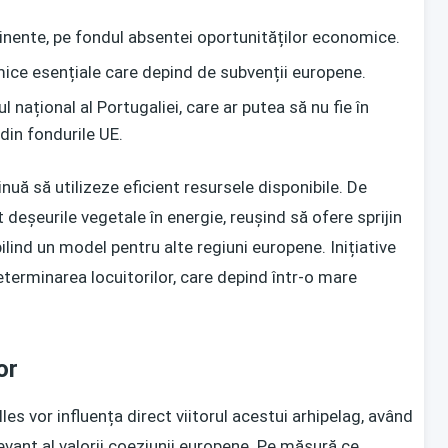
inente, pe fondul absentei oportunităților economice.
ce esențiale care depind de subvenții europene.
 național al Portugaliei, care ar putea să nu fie în
in fondurile UE.
uă să utilizeze eficient resursele disponibile. De
deșeurile vegetale în energie, reușind să ofere sprijin
lind un model pentru alte regiuni europene. Inițiative
eterminarea locuitorilor, care depind într-o mare
or
lles vor influența direct viitorul acestui arhipelag, având
evant al valorii coeziunii europene. Pe măsură ce