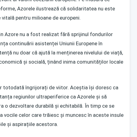
forme, Azorele ilustrează că solidaritatea nu este
e vitală pentru milioane de europeni.
n Azore nu a fost realizat fără sprijinul fondurilor
ța continuării asistenței Uniunii Europene în
ență nu doar că ajută la menținerea nivelului de viață,
conomică și socială, ținând inima comunităților locale
r totodată îngrijorați de viitor. Aceștia își doresc ca
ța regiunilor ultraperiferice ca Azorele și să
a o dezvoltare durabilă și echitabilă. În timp ce se
a vocile celor care trăiesc și muncesc în aceste insule
le și aspirațiile acestora.