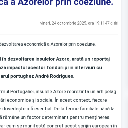
ă a Azorelor prin coeziune.
vineri, 24 octombrie 2025, ora 19:11
47 citiri
 în dezvoltarea insulelor Azore, arată un reportaj
ză impactul acestor fonduri prin interviuri cu
ntarul portughez André Rodrigues.
rmul Portugaliei, insulele Azore reprezintă un arhipelag
i economice și sociale. În acest context, fiecare
dovedește a fi esențial. De la ferme familiale până la
ană rămâne un factor determinant pentru menținerea
 Dar cum se manifestă concret acest sprijin european în