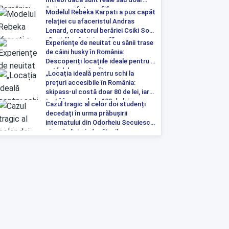
iluzia unei fotografii”
Modelul Rebeka Karpati a pus capăt
relației cu afaceristul Andras
Lenard, creatorul berăriei Csiki Sor:
„Sunt liberă și singură”
Experiențe de neuitat cu sănii trase
de câini husky în România:
Descoperiți locațiile ideale pentru o
astfel de aventură!
„Locația ideală pentru schi la
prețuri accesibile în România:
skipass-ul costă doar 80 de lei, iar
tartă începe de la 100 de lei pe
Cazul tragic al celor doi studenți
noapte”
decedați în urma prăbușirii
internatului din Odorheiu Secuiesc a
ajuns în fața judecătorilor