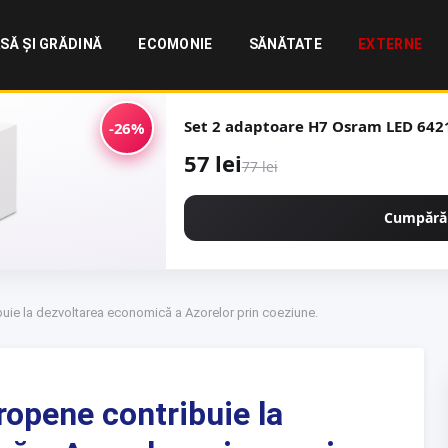
SĂ ȘI GRĂDINĂ
ECOMONIE
SĂNĂTATE
EXTERNE
Set 2 adaptoare H7 Osram LED 642
-26%
57 lei
77 lei
Cumpără
buie la dezvoltarea economică a Azorelor prin coeziune.
ropene contribuie la