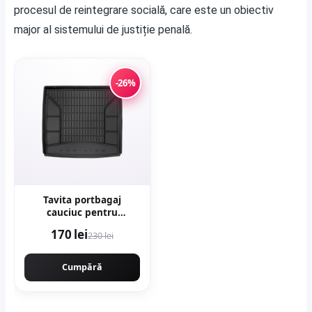
procesul de reintegrare socială, care este un obiectiv
major al sistemului de justiție penală.
-26%
Tavita portbagaj
cauciuc pentru
Mercedes Gle (V167)
170 lei
230 lei
Suv 10.18-
Cumpără