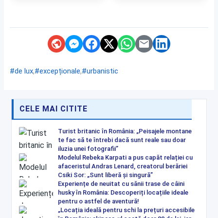
,
,
#de lux
#excepționale
#urbanistic
CELE MAI CITITE
Turist britanic în România: „Peisajele montane
te fac să te întrebi dacă sunt reale sau doar
iluzia unei fotografii”
Modelul Rebeka Karpati a pus capăt relației cu
afaceristul Andras Lenard, creatorul berăriei
Csiki Sor: „Sunt liberă și singură”
Experiențe de neuitat cu sănii trase de câini
husky în România: Descoperiți locațiile ideale
pentru o astfel de aventură!
„Locația ideală pentru schi la prețuri accesibile