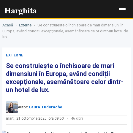
Harghita
Acasă
›
Externe
›
Se construiește o închisoare de mari dimensiuni în
Europa, având condiții excepționale, asemănătoare celor dintr-un hotel de
lux.
EXTERNE
Se construiește o închisoare de mari
dimensiuni în Europa, având condiții
excepționale, asemănătoare celor dintr-
un hotel de lux.
Autor:
Laura Tudorache
marți, 21 octombrie 2025, ora 09:50
46 citiri