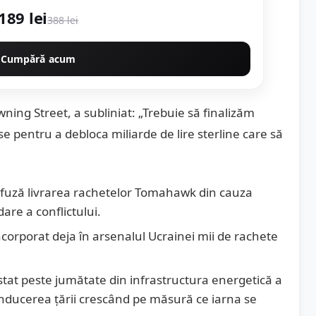
189 lei
388 lei
Cumpără acum
wning Street, a subliniat: „Trebuie să finalizăm
e pentru a debloca miliarde de lire sterline care să
fuză livrarea rachetelor Tomahawk din cauza
are a conflictului.
ncorporat deja în arsenalul Ucrainei mii de rachete
astat peste jumătate din infrastructura energetică a
onducerea țării crescând pe măsură ce iarna se