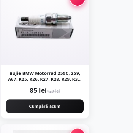
Bujie BMW Motorrad 259C, 259,
A67, K25, K26, K27, K28, K29, K30,
R21, R22, R28
85 lei
120 lei
Cumpără acum