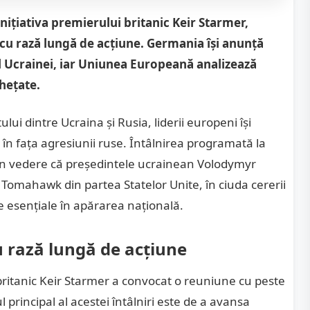
 inițiativa premierului britanic Keir Starmer,
e cu rază lungă de acțiune. Germania își anunță
al Ucrainei, iar Uniunea Europeană analizează
hețate.
ului dintre Ucraina și Rusia, liderii europeni își
în fața agresiunii ruse. Întâlnirea programată la
în vedere că președintele ucrainean Volodymyr
 Tomahawk din partea Statelor Unite, în ciuda cererii
e esențiale în apărarea națională.
u rază lungă de acțiune
 britanic Keir Starmer a convocat o reuniune cu peste
l principal al acestei întâlniri este de a avansa