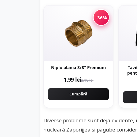
-36%
Niplu alama 3/8" Premium
Tavi
pent
1,99 lei
3,10 lei
Cumpără
Diverse probleme sunt deja evidente, in
nucleară Zaporijjea și pagube considera