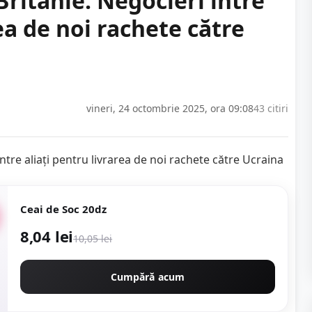
ritanie: Negocieri între
ea de noi rachete către
vineri, 24 octombrie 2025, ora 09:08
43 citiri
Ceai de Soc 20dz
8,04 lei
10,05 lei
Cumpără acum