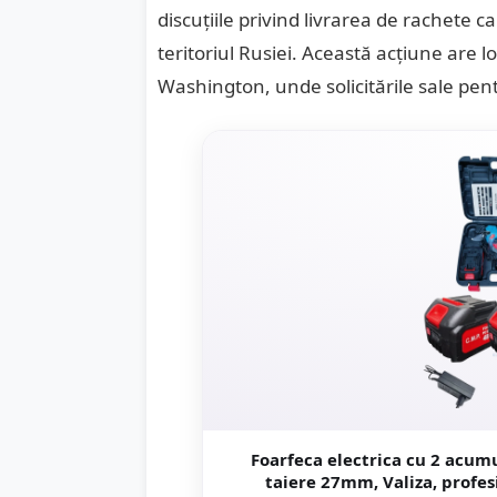
discuțiile privind livrarea de rachete c
teritoriul Rusiei. Această acțiune are l
Washington, unde solicitările sale pe
Foarfeca electrica cu 2 acum
taiere 27mm, Valiza, profe