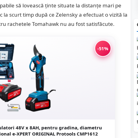
apabile să lovească ținte situate la distanțe mari pe
oc la scurt timp după ce Zelensky a efectuat o vizită la
ntru rachetele Tomahawk nu au fost satisfăcute.
-51%
ulatori 48V x 8AH, pentru gradina, diametru
sional e-XPERT ORIGINAL Protools CMP1612