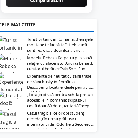
Cumpără acum
CELE MAI CITITE
Turist britanic în România: „Peisajele
montane te fac să te întrebi dacă
sunt reale sau doar iluzia unei
fotografii”
Modelul Rebeka Karpati a pus capăt
relației cu afaceristul Andras Lenard,
creatorul berăriei Csiki Sor: „Sunt
liberă și singură”
Experiențe de neuitat cu sănii trase
de câini husky în România:
Descoperiți locațiile ideale pentru o
astfel de aventură!
„Locația ideală pentru schi la prețuri
accesibile în România: skipass-ul
costă doar 80 de lei, iar tartă începe
de la 100 de lei pe noapte”
Cazul tragic al celor doi studenți
decedați în urma prăbușirii
internatului din Odorheiu Secuiesc a
ajuns în fața judecătorilor