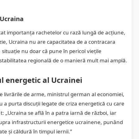
 Ucraina
tat importanța rachetelor cu rază lungă de acțiune,
zie, Ucraina nu are capacitatea de a contracara
situație nu doar că pune în pericol viețile
i stabilitatea regională de o manieră mult mai amplă.
l energetic al Ucrainei
re livrările de arme, ministrul german al economiei,
u a purta discuții legate de criza energetică cu care
: „Ucraina se află în a patra iarnă de război, iar
asupra infrastructurii energetice ucrainene, punând
ate și căldură în timpul iernii.”