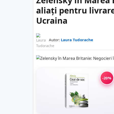
Zelensky în Marea B
aliați pentru livrar
Ucraina
Autor:
Laura Tudorache
-20%