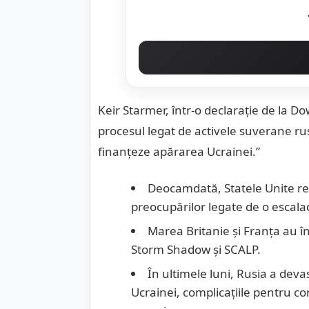
Keir Starmer, într-o declarație de la Do
procesul legat de activele suverane rus
finanțeze apărarea Ucrainei.”
Deocamdată, Statele Unite re
preocupărilor legate de o escalad
Marea Britanie și Franța au î
Storm Shadow și SCALP.
În ultimele luni, Rusia a dev
Ucrainei, complicațiile pentru c