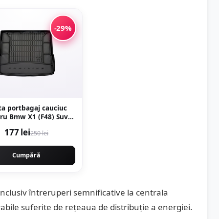
-29%
ta portbagaj cauciuc
ru Bmw X1 (F48) Suv
11.14-
177 lei
250 lei
Cumpără
clusiv întreruperi semnificative la centrala
bile suferite de rețeaua de distribuție a energiei.