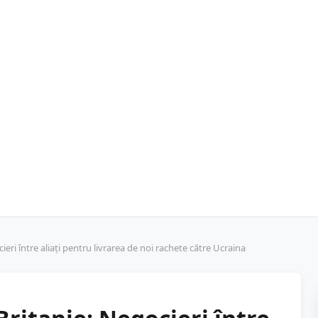
eri între aliați pentru livrarea de noi rachete către Ucraina