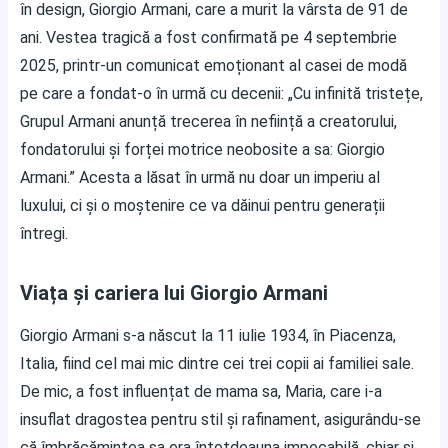
în design, Giorgio Armani, care a murit la vârsta de 91 de
ani. Vestea tragică a fost confirmată pe 4 septembrie
2025, printr-un comunicat emoționant al casei de modă
pe care a fondat-o în urmă cu decenii: „Cu infinită tristețe,
Grupul Armani anunță trecerea în neființă a creatorului,
fondatorului și forței motrice neobosite a sa: Giorgio
Armani.” Acesta a lăsat în urmă nu doar un imperiu al
luxului, ci și o moștenire ce va dăinui pentru generații
întregi.
Viața și cariera lui Giorgio Armani
Giorgio Armani s-a născut la 11 iulie 1934, în Piacenza,
Italia, fiind cel mai mic dintre cei trei copii ai familiei sale.
De mic, a fost influențat de mama sa, Maria, care i-a
insuflat dragostea pentru stil și rafinament, asigurându-se
că îmbrăcămintea sa era întotdeauna impecabilă, chiar și