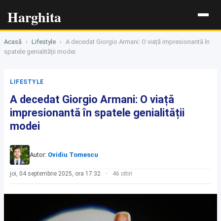
Harghita
Acasă
›
Lifestyle
›
A decedat Giorgio Armani: O viață impresionantă în
spatele genialității modei
LIFESTYLE
A decedat Giorgio Armani: O viață
impresionantă în spatele genialității
modei
Autor:
Ovidiu Tomescu
joi, 04 septembrie 2025, ora 17:32
46 citiri