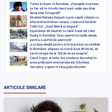
Turist britanic în România: „Peisajele montane
te fac să te întrebi dacă sunt reale sau doar
iluzia unei fotografii”
Modelul Rebeka Karpati a pus capăt relației cu
afaceristul Andras Lenard, creatorul berăriei
Csiki Sor: „Sunt liberă și singură”
Experiențe de neuitat cu sănii trase de câini
husky în România: Descoperiți locațiile ideale
pentru o astfel de aventură!
„Locația ideală pentru schi la prețuri accesibile
în România: skipass-ul costă doar 80 de lei, iar
tartă începe de la 100 de lei pe noapte”
Cazul tragic al celor doi studenți decedați în
urma prăbușirii internatului din Odorheiu
Secuiesc a ajuns în fața judecătorilor
ARTICOLE SIMILARE