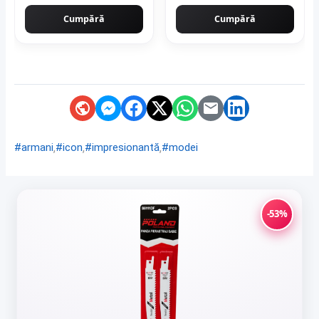
Cumpără
Cumpără
,
,
,
#armani
#icon
#impresionantă
#modei
-53%