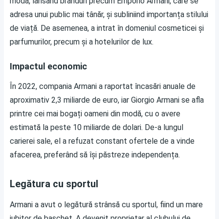
modă, lansând branduri precum Emporio Armani, care se
adresa unui public mai tânăr, și subliniind importanța stilului
de viață. De asemenea, a intrat în domeniul cosmeticei și
parfumurilor, precum și a hotelurilor de lux.
Impactul economic
În 2022, compania Armani a raportat încasări anuale de
aproximativ 2,3 miliarde de euro, iar Giorgio Armani se afla
printre cei mai bogați oameni din modă, cu o avere
estimată la peste 10 miliarde de dolari. De-a lungul
carierei sale, el a refuzat constant ofertele de a vinde
afacerea, preferând să își păstreze independența.
Legătura cu sportul
Armani a avut o legătură strânsă cu sportul, fiind un mare
iubitor de baschet. A devenit proprietar al clubului de