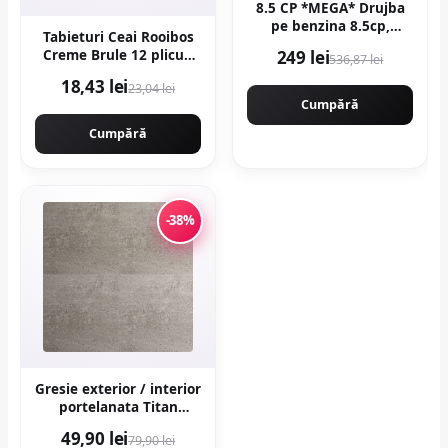
8.5 CP *MEGA* Drujba
pe benzina 8.5cp,
Tabieturi Ceai Rooibos
58cmc, 12000rpm,
Creme Brule 12 plicuri
249 lei
536,87 lei
400mm, MOTOYAMA
piramida
JAPAN 9800 CMP9800
18,43 lei
23,04 lei
Cumpără
Cumpără
-38%
Gresie exterior / interior
portelanata Titan
Anthracite 60 x 60 cm
49,90 lei
79,90 lei
mata rectificata aspect