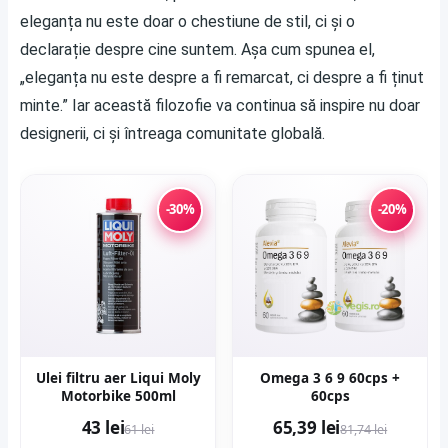
eleganța nu este doar o chestiune de stil, ci și o
declarație despre cine suntem. Așa cum spunea el,
„eleganța nu este despre a fi remarcat, ci despre a fi ținut
minte.” Iar această filozofie va continua să inspire nu doar
designerii, ci și întreaga comunitate globală.
-30%
-20%
Ulei filtru aer Liqui Moly
Omega 3 6 9 60cps +
Motorbike 500ml
60cps
43 lei
65,39 lei
61 lei
81,74 lei