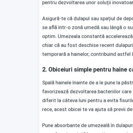
pentru dezvoltarea unor soluții inovatoar
Asigură-te că dulapul sau spațiul de depo
se află într-o zonă umedă sau lângă o surs
optim. Umezeala constantă accelerează de
chiar că au fost deschise recent dulapur
temporară a hainelor, contribuind astfel 
2. Obiceiuri simple pentru haine c
Spală hainele înainte de a le pune la păs
favorizează dezvoltarea bacteriilor care
diferit la câteva luni pentru a evita fisuri
rece, acest obicei te va ajuta să previi de
Pune absorbante de umezeală în dulapuri, 