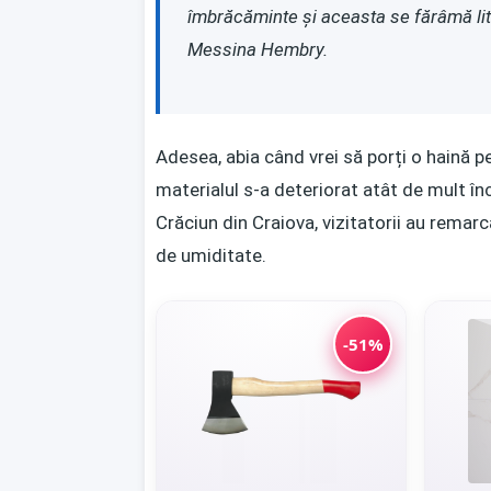
îmbrăcăminte și aceasta se fărâmă lite
Messina Hembry.
Adesea, abia când vrei să porți o haină p
materialul s-a deteriorat atât de mult în
Crăciun din Craiova, vizitatorii au rema
de umiditate.
-51%