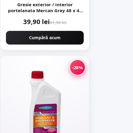
Gresie exterior / interior
portelanata Mercan Grey 48 x 48
cm lucioasa tip marmura
39,90 lei
61,90 lei
Cumpără acum
-28%