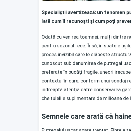
Specialiștii avertizează: un fenomen p
Iată cum îl recunoști și cum poți preve
Odată cu venirea toamnei, mulți dintre n
pentru sezonul rece. Însă, în spatele ușil
proces invizibil care le slăbește struct
cunoscut sub denumirea de putregai usc
preferate în bucăți fragile, uneori irecup
contextul în care, conform unui sondaj re
îndreaptă atenția către conservarea garde
cheltuielile suplimentare de milioane de l
Semnele care arată că hainel
Putregaiul uscat apare treptat. Fibrele t