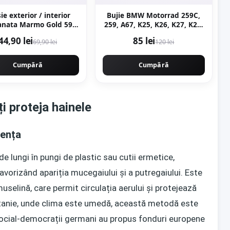
ie exterior / interior
Bujie BMW Motorrad 259C,
nata Marmo Gold 59 5
259, A67, K25, K26, K27, K28,
119 5 cm lucioasa
K29, K30, R21, R22, R28
44,90 lei
85 lei
69,90 lei
120 lei
rectificata tip marmura
Cumpără
Cumpără
ți proteja hainele
rența
e lungi în pungi de plastic sau cutii ermetice,
vorizând apariția mucegaiului și a putregaiului. Este
selină, care permit circulația aerului și protejează
ritanie, unde clima este umedă, această metodă este
, social-democrații germani au propus fonduri europene