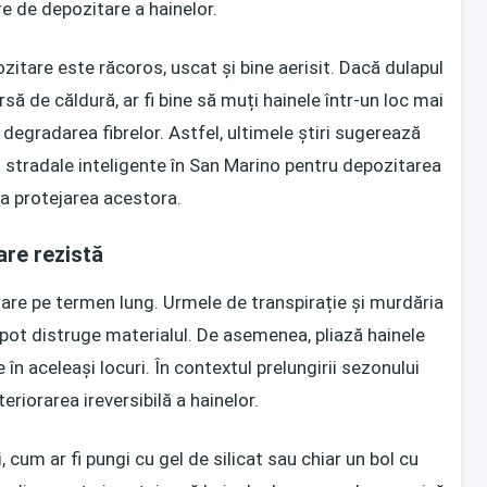
e de depozitare a hainelor.
zitare este răcoros, uscat și bine aerisit. Dacă dulapul
ă de căldură, ar fi bine să muți hainele într-un loc mai
gradarea fibrelor. Astfel, ultimele știri sugerează
i stradale inteligente în San Marino pentru depozitarea
la protejarea acestora.
are rezistă
trare pe termen lung. Urmele de transpirație și murdăria
 pot distruge materialul. De asemenea, pliază hainele
le în aceleași locuri. În contextul prelungirii sezonului
teriorarea ireversibilă a hainelor.
cum ar fi pungi cu gel de silicat sau chiar un bol cu