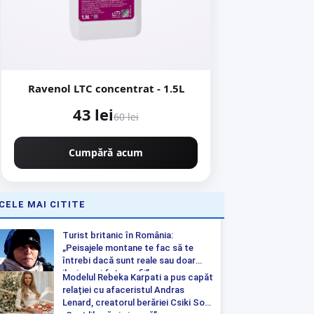
Ravenol LTC concentrat - 1.5L
43 lei
60 lei
Cumpără acum
CELE MAI CITITE
Turist britanic în România:
„Peisajele montane te fac să te
întrebi dacă sunt reale sau doar
iluzia unei fotografii”
Modelul Rebeka Karpati a pus capăt
relației cu afaceristul Andras
Lenard, creatorul berăriei Csiki Sor: