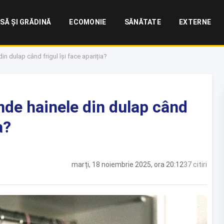
SĂ ȘI GRĂDINĂ
ECOMONIE
SĂNĂTATE
EXTERNE
in dulap când frigul își face apariția?
nde hainele din dulap când
a?
marți, 18 noiembrie 2025, ora 20:12
37 citiri