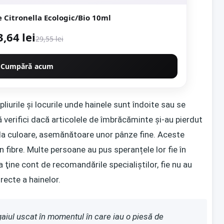
e Citronella Ecologic/Bio 10ml
3,64 lei
29,55 lei
Cumpără acum
liurile și locurile unde hainele sunt îndoite sau se
 verifici dacă articolele de îmbrăcăminte și-au pierdut
 la culoare, asemănătoare unor pânze fine. Aceste
n fibre. Multe persoane au pus speranțele lor fie în
 ţine cont de recomandările specialiștilor, fie nu au
recte a hainelor.
aiul uscat în momentul în care iau o piesă de