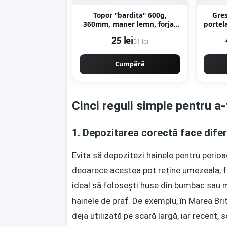
Topor "bardita" 600g,
Gres
360mm, maner lemn, forjat
portela
profesional, Craft-Tec MX435
x 
25 lei
51 lei
Cumpără
Cinci reguli simple pentru a-
1. Depozitarea corectă face dife
Evita să depozitezi hainele pentru perioad
deoarece acestea pot reține umezeala, fa
ideal să folosești huse din bumbac sau mu
hainele de praf. De exemplu, în Marea B
deja utilizată pe scară largă, iar recent