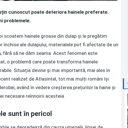
uțin cunoscut poate deteriora hainele preferate.
ni problemele.
oi scoatem hainele groase din dulap și le pregătim
or închise ale dulapului, materialele pot fi afectate de un
ura, fără să ne dăm seama. Acest fenomen este
at, o problemă care poate transforma hainele
erabile. Situația devine și mai importantă, mai ales în
cent realizat de Atlasintel, tot mai mulți români își
robei, având în vedere creșterea prețurilor la haine și
ei necesare reînnoirii acesteia.
e sunt în pericol
extile se degradează din cauza umezelii, lipsei de