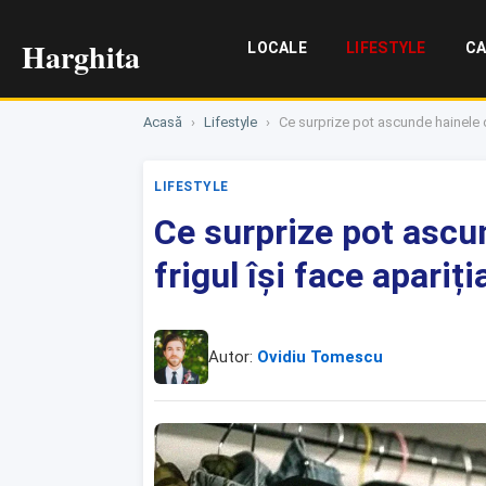
Harghita
LOCALE
LIFESTYLE
CA
Acasă
›
Lifestyle
›
Ce surprize pot ascunde hainele d
LIFESTYLE
Ce surprize pot ascu
frigul își face apariți
Autor:
Ovidiu Tomescu