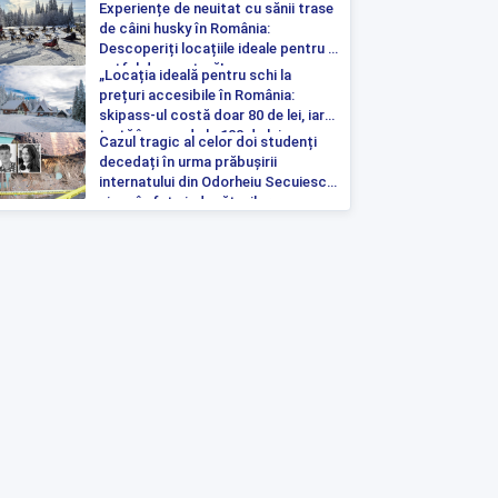
„Sunt liberă și singură”
Experiențe de neuitat cu sănii trase
de câini husky în România:
Descoperiți locațiile ideale pentru o
astfel de aventură!
„Locația ideală pentru schi la
prețuri accesibile în România:
skipass-ul costă doar 80 de lei, iar
tartă începe de la 100 de lei pe
Cazul tragic al celor doi studenți
noapte”
decedați în urma prăbușirii
internatului din Odorheiu Secuiesc a
ajuns în fața judecătorilor