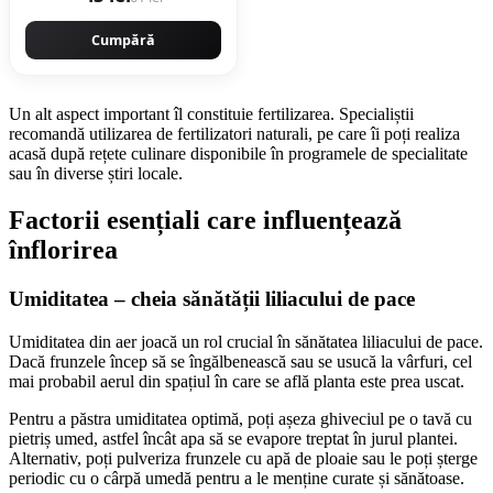
Cumpără
Un alt aspect important îl constituie fertilizarea. Specialiștii
recomandă utilizarea de fertilizatori naturali, pe care îi poți realiza
acasă după rețete culinare disponibile în programele de specialitate
sau în diverse știri locale.
Factorii esențiali care influențează
înflorirea
Umiditatea – cheia sănătății liliacului de pace
Umiditatea din aer joacă un rol crucial în sănătatea liliacului de pace.
Dacă frunzele încep să se îngălbenească sau se usucă la vârfuri, cel
mai probabil aerul din spațiul în care se află planta este prea uscat.
Pentru a păstra umiditatea optimă, poți așeza ghiveciul pe o tavă cu
pietriș umed, astfel încât apa să se evapore treptat în jurul plantei.
Alternativ, poți pulveriza frunzele cu apă de ploaie sau le poți șterge
periodic cu o cârpă umedă pentru a le menține curate și sănătoase.