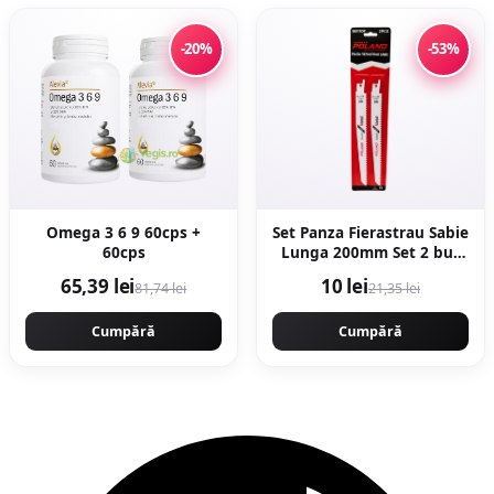
-20%
-53%
Omega 3 6 9 60cps +
Set Panza Fierastrau Sabie
60cps
Lunga 200mm Set 2 buc
Metal
65,39 lei
10 lei
81,74 lei
21,35 lei
Cumpără
Cumpără