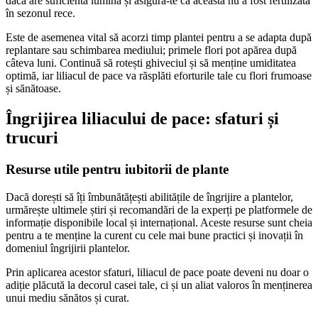
dacă are suficientă lumină și asigură-te că aceasta nu a fost fertilizată
în sezonul rece.
Este de asemenea vital să acorzi timp plantei pentru a se adapta după
replantare sau schimbarea mediului; primele flori pot apărea după
câteva luni. Continuă să rotești ghiveciul și să menține umiditatea
optimă, iar liliacul de pace va răsplăti eforturile tale cu flori frumoase
și sănătoase.
Îngrijirea liliacului de pace: sfaturi și
trucuri
Resurse utile pentru iubitorii de plante
Dacă dorești să îți îmbunătățești abilitățile de îngrijire a plantelor,
urmărește ultimele știri și recomandări de la experți pe platformele de
informație disponibile local și internațional. Aceste resurse sunt cheia
pentru a te menține la curent cu cele mai bune practici și inovații în
domeniul îngrijirii plantelor.
Prin aplicarea acestor sfaturi, liliacul de pace poate deveni nu doar o
adiție plăcută la decorul casei tale, ci și un aliat valoros în menținerea
unui mediu sănătos și curat.