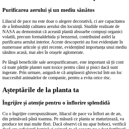
Purificarea aerului și un mediu sănătos
Liliacul de pace nu este doar o alegere decorativă, ci are capacitatea
de a îmbunătăți calitatea aerului din locuință. Studiile realizate de
NASA au demonstrat că această plantă absoarbe compuși organici
volatili, precum formaldehida și benzenul, contribuind astfel la
purificarea aerului interior. Aceste descoperiri au fost evidențiate în
numeroase articole și știri recente, evidențiind importanța unui mediu
sănătos acasă, mai ales în orașele aglomerate.
Pe lângă beneficiile sale aeropurificatoare, este important să ții cont
că toate părțile plantei sunt toxice pentru câini și pisici dacă sunt
ingerate. Prin urmare, asigură-te că amplasezi ghiveciul într-un loc
inaccesibil animalelor de companie, pentru a evita orice risc.
Așteptările de la planta ta
Îngrijire și atenție pentru o înflorire splendidă
Cu o îngrijire corespunzătoare, liliacul de pace va înflori an de an,
din primăvară până toamna. Pe măsură ce planta se maturizează, va
produce tot mai multe flori. Dacă observi că nu apar boboci, verifică