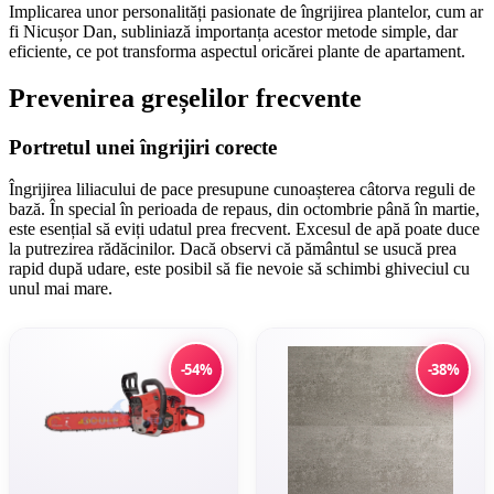
Implicarea unor personalități pasionate de îngrijirea plantelor, cum ar
fi Nicușor Dan, subliniază importanța acestor metode simple, dar
eficiente, ce pot transforma aspectul oricărei plante de apartament.
Prevenirea greșelilor frecvente
Portretul unei îngrijiri corecte
Îngrijirea liliacului de pace presupune cunoașterea câtorva reguli de
bază. În special în perioada de repaus, din octombrie până în martie,
este esențial să eviți udatul prea frecvent. Excesul de apă poate duce
la putrezirea rădăcinilor. Dacă observi că pământul se usucă prea
rapid după udare, este posibil să fie nevoie să schimbi ghiveciul cu
unul mai mare.
-54%
-38%