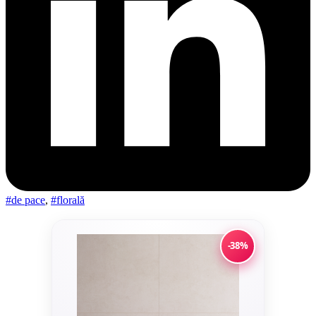
#de pace
,
#florală
-38%