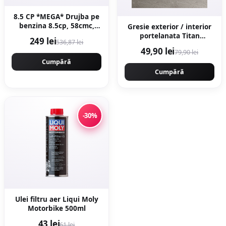
8.5 CP *MEGA* Drujba pe
benzina 8.5cp, 58cmc,
Gresie exterior / interior
12000rpm, 400mm,
portelanata Titan
249 lei
536,87 lei
MOTOYAMA JAPAN 9800
Anthracite 60 x 60 cm
49,90 lei
79,90 lei
CMP9800
mata rectificata aspect
Cumpără
ciment
Cumpără
-30%
Ulei filtru aer Liqui Moly
Motorbike 500ml
43 lei
61 lei