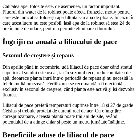
Calitatea apei folosite este, de asemenea, un factor important.
Fluorul din water de la robinet poate afecta frunzele, motiv pentru
care este indicat să folosești apă filtrată sau apă de ploaie. În cazul în
care acest lucru nu este posibil, lasă apa de la robinet să stea 24 de
ore înainte de udare, pentru a permite eliminarea fluorului.
Îngrijirea anuală a liliacului de pace
Sezonul de creștere și repaus
Din aprilie până în octombrie, udă liliacul de pace doar când stratul
superior al solului este uscat, iar în sezonul rece, redu cantitatea de
apă, deoarece planta intră într-o perioadă de repaus și nu necesită la
fel de multă umezeală. Fertilizarea se recomandă a fi efectuată
exclusiv în sezonul de creștere, când planta este activă și își dezvoltă
floarea.
Liliacul de pace preferă temperaturi cuprinse între 18 și 27 de grade
Celsius și trebuie protejat de curenți reci de aer. Cu o îngrijire
corespunzătoare, această plantă poate trăi ani de zile, având
potențialul de a atinge chiar și peste un metru jumătate înălțime.
Beneficiile aduse de liliacul de pace