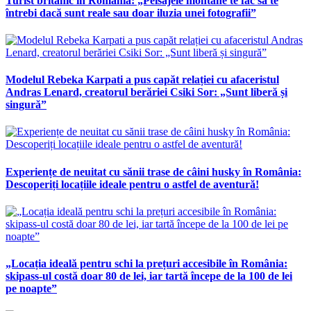
Turist britanic în România: „Peisajele montane te fac să te
întrebi dacă sunt reale sau doar iluzia unei fotografii”
Modelul Rebeka Karpati a pus capăt relației cu afaceristul
Andras Lenard, creatorul berăriei Csiki Sor: „Sunt liberă și
singură”
Experiențe de neuitat cu sănii trase de câini husky în România:
Descoperiți locațiile ideale pentru o astfel de aventură!
„Locația ideală pentru schi la prețuri accesibile în România:
skipass-ul costă doar 80 de lei, iar tartă începe de la 100 de lei
pe noapte”