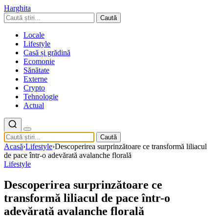
Harghita
Caută
Locale
Lifestyle
Casă și grădină
Ecomonie
Sănătate
Externe
Crypto
Tehnologie
Actual
Caută
Acasă
›
Lifestyle
›
Descoperirea surprinzătoare ce transformă liliacul
de pace într-o adevărată avalanche florală
Lifestyle
Descoperirea surprinzătoare ce
transformă liliacul de pace într-o
adevărată avalanche florală