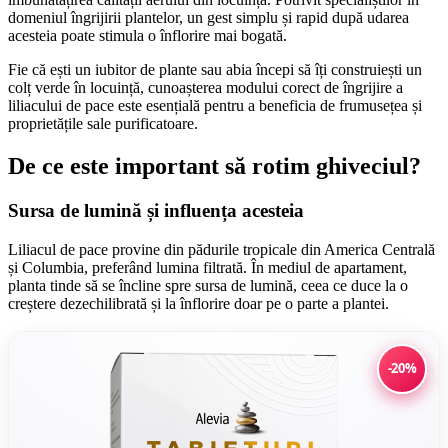
domeniul îngrijirii plantelor, un gest simplu și rapid după udarea
acesteia poate stimula o înflorire mai bogată.
Fie că ești un iubitor de plante sau abia începi să îți construiești un
colț verde în locuință, cunoașterea modului corect de îngrijire a
liliacului de pace este esențială pentru a beneficia de frumusețea și
proprietățile sale purificatoare.
De ce este important să rotim ghiveciul?
Sursa de lumină și influența acesteia
Liliacul de pace provine din pădurile tropicale din America Centrală
și Columbia, preferând lumina filtrată. În mediul de apartament,
planta tinde să se încline spre sursa de lumină, ceea ce duce la o
creștere dezechilibrată și la înflorire doar pe o parte a plantei.
-20%