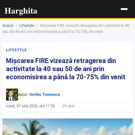
Harghita
Acasă
›
Lifestyle
›
Mișcarea FIRE vizează retragerea din activitate la 40
sau 50 de ani prin economisirea a până la 70-75% din venit
LIFESTYLE
Mișcarea FIRE vizează retragerea din
activitate la 40 sau 50 de ani prin
economisirea a până la 70-75% din venit
Autor:
Ovidiu Tomescu
marți, 07 iulie 2026, ora 11:56
39 citiri