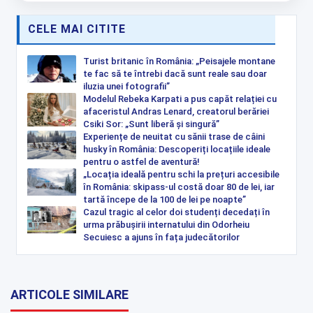
CELE MAI CITITE
Turist britanic în România: „Peisajele montane
te fac să te întrebi dacă sunt reale sau doar
iluzia unei fotografii”
Modelul Rebeka Karpati a pus capăt relației cu
afaceristul Andras Lenard, creatorul berăriei
Csiki Sor: „Sunt liberă și singură”
Experiențe de neuitat cu sănii trase de câini
husky în România: Descoperiți locațiile ideale
pentru o astfel de aventură!
„Locația ideală pentru schi la prețuri accesibile
în România: skipass-ul costă doar 80 de lei, iar
tartă începe de la 100 de lei pe noapte”
Cazul tragic al celor doi studenți decedați în
urma prăbușirii internatului din Odorheiu
Secuiesc a ajuns în fața judecătorilor
ARTICOLE SIMILARE