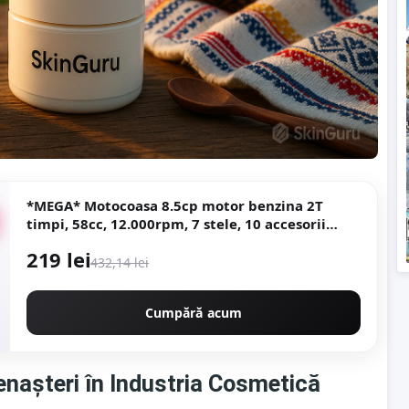
*MEGA* Motocoasa 8.5cp motor benzina 2T
timpi, 58cc, 12.000rpm, 7 stele, 10 accesorii
incluse, Easy Start, CAMPION PREFESIONAL
219 lei
CMP1546
432,14 lei
Cumpără acum
nașteri în Industria Cosmetică