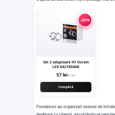
-26%
Set 2 adaptoare H7 Osram
LED 64210DA06
57 lei
77 lei
Cumpără
Fondatorii au organizat sesiuni de întreb
legătura cu clienții, ascultându-le nevoi