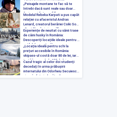
„Peisajele montane te fac să te
întrebi dacă sunt reale sau doar
iluzia unei fotografii”
Modelul Rebeka Karpati a pus capăt
relației cu afaceristul Andras
Lenard, creatorul berăriei Csiki Sor:
„Sunt liberă și singură”
Experiențe de neuitat cu sănii trase
de câini husky în România:
Descoperiți locațiile ideale pentru o
astfel de aventură!
„Locația ideală pentru schi la
prețuri accesibile în România:
skipass-ul costă doar 80 de lei, iar
tartă începe de la 100 de lei pe
Cazul tragic al celor doi studenți
noapte”
decedați în urma prăbușirii
internatului din Odorheiu Secuiesc a
ajuns în fața judecătorilor