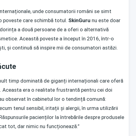
internaționale, unde consumatorii români se simt
 o poveste care schimbă totul.
SkinGuru
nu este doar
 dorința a două persoane de a oferi o alternativă
osmetice. Această poveste a început în 2016, într-o
i, și continuă să inspire mii de consumatori astăzi.
ăcute
ult timp dominată de giganți internaționali care oferă
. Aceasta era o realitate frustrantă pentru cei doi
au observat în cabinetul lor o tendință comună:
 tenul sensibil, iritații și alergii, în urma utilizării
Răspunsurile pacienților la întrebările despre produsele
cat tot, dar nimic nu funcționează.”