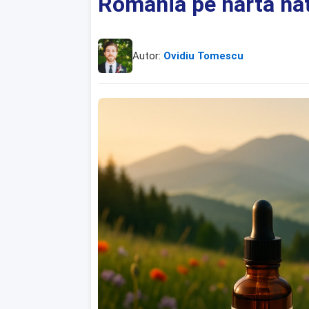
România pe harta natu
Autor:
Ovidiu Tomescu