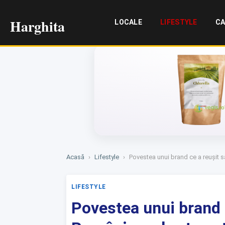
Harghita
LOCALE
LIFESTYLE
CA
Acasă
›
Lifestyle
›
Povestea unui brand ce a reușit s
LIFESTYLE
Povestea unui brand 