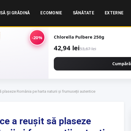
SĂ ȘI GRĂDINĂ
ECOMONIE
SĂNĂTATE
EXTERNE
Chlorella Pulbere 250g
-20%
42,94 lei
53,67 lei
Cumpără
ă plaseze România pe harta naturii și frumuseții autentice
ce a reușit să plaseze