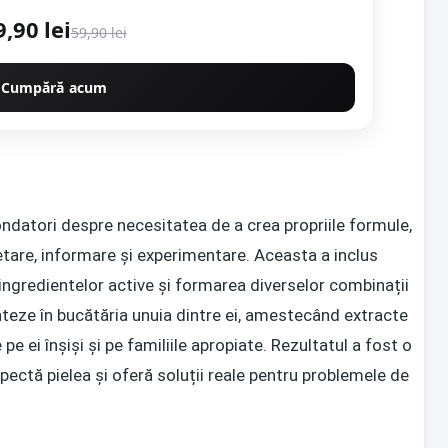
9,90 lei
59,90 lei
Cumpără acum
ondatori despre necesitatea de a crea propriile formule,
tare, informare și experimentare. Aceasta a inclus
 ingredientelor active și formarea diverselor combinații
nteze în bucătăria unuia dintre ei, amestecând extracte
 pe ei înșiși și pe familiile apropiate. Rezultatul a fost o
spectă pielea și oferă soluții reale pentru problemele de