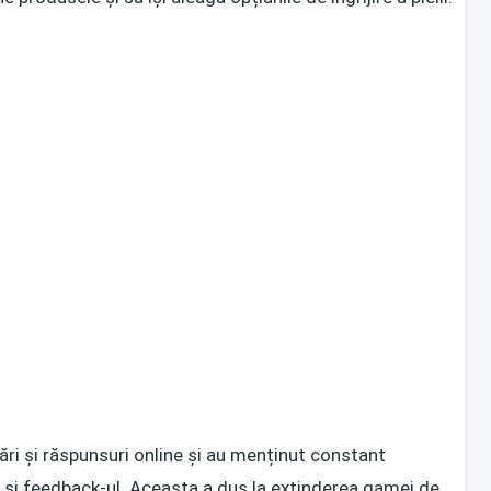
ări și răspunsuri online și au menținut constant
le și feedback-ul. Aceasta a dus la extinderea gamei de