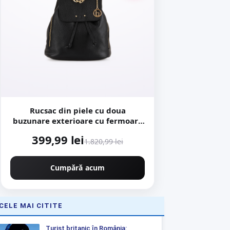
Rucsac din piele cu doua
buzunare exterioare cu fermoar -
Negru
399,99 lei
1.820,99 lei
Cumpără acum
CELE MAI CITITE
Turist britanic în România: