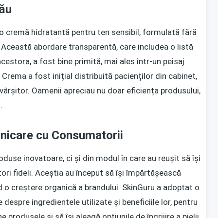
Său
o cremă hidratantă pentru ten sensibil, formulată fără
. Această abordare transparentă, care includea o listă
estora, a fost bine primită, mai ales într-un peisaj
rema a fost inițial distribuită pacienților din cabinet,
ovârșitor. Oamenii apreciau nu doar eficiența produsului,
.
nicare cu Consumatorii
duse inovatoare, ci și din modul în care au reușit să își
i fideli. Aceștia au început să își împărtășească
d o creștere organică a brandului. SkinGuru a adoptat o
despre ingredientele utilizate și beneficiile lor, pentru
produsele și să își aleagă opțiunile de îngrijire a pielii.