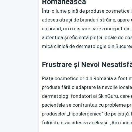
Românească
Într-o lume plină de produse cosmetice 
adesea atrași de branduri străine, apare
un brand, ci o mișcare care a început din
autentică și eficientă pieței locale de c
mică clinică de dermatologie din Bucureșt
Frustrare și Nevoi Nesatisf
Piața cosmeticelor din România a fost m
produse fără o adaptare la nevoile locale
dermatologi fondatori ai SkinGuru, care 
pacientele se confruntau cu probleme precum
produselor „hipoalergenice” de pe piață. 
folosite erau adesea aceleași: „Am încer