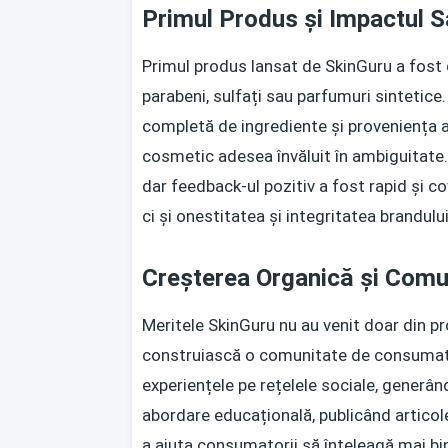
Primul Produs și Impactul 
Primul produs lansat de SkinGuru a fost 
parabeni, sulfați sau parfumuri sintetice
completă de ingrediente și proveniența ac
cosmetic adesea învăluit în ambiguitate. C
dar feedback-ul pozitiv a fost rapid și c
ci și onestitatea și integritatea brandului
Creșterea Organică și Comu
Meritele SkinGuru nu au venit doar din pro
construiască o comunitate de consumator
experiențele pe rețelele sociale, generân
abordare educațională, publicând articole 
a ajuta consumatorii să înțeleagă mai bine 