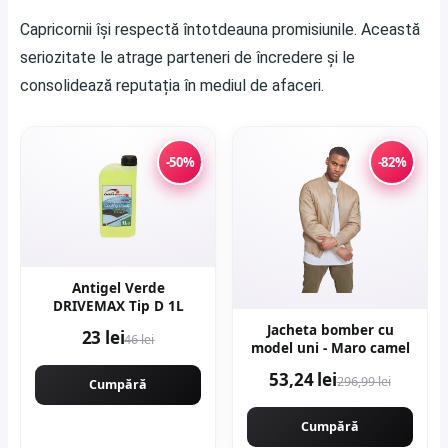
Capricornii își respectă întotdeauna promisiunile. Această
seriozitate le atrage parteneri de încredere și le
consolidează reputația în mediul de afaceri.
-50%
-82%
Antigel Verde
DRIVEMAX Tip D 1L
Jacheta bomber cu
23 lei
46 lei
model uni - Maro camel
53,24 lei
296,99 lei
Cumpără
Cumpără