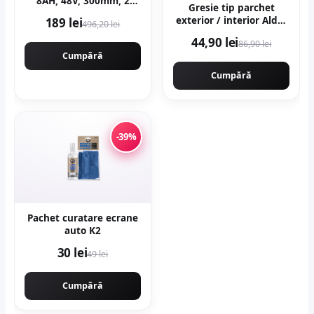
8AH, 48V, 300mm, 2
Gresie tip parchet
acumulatori, brushless,
exterior / interior Alder
189 lei
496,20 lei
ungere automata,
Grey 20 x 120 cm mata
1800w, CAMPION
44,90 lei
86,90 lei
portelanata
CMP1756
Cumpără
Cumpără
-39%
Pachet curatare ecrane
auto K2
30 lei
49 lei
Cumpără