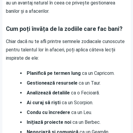
au un avantaj natural în ceea ce privește gestionarea
banilor și a afacerilor.
Cum poți învăța de la zodiile care fac bani?
Chiar dacă nu te afli printre semnele zodiacale cunoscute
pentru talentul lor în afaceri, poți aplica câteva lecții
inspirate de ele:
Planifică pe termen lung
ca un Capricorn.
Gestionează resursele
ca un Taur.
Analizează detaliile
ca o Fecioară.
Ai curaj să riști
ca un Scorpion.
Condu cu încredere
ca un Leu.
Inițiază proiecte noi
ca un Berbec.
Negociază și comunică
ca un Geamăn.