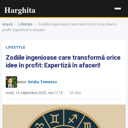
Harghita
Acasă
›
Lifestyle
›
Zodiile ingenioase care transformă orice idee în
profit: Expertiză în afaceri!
LIFESTYLE
Zodiile ingenioase care transformă orice
idee în profit: Expertiză în afaceri!
Autor:
Ovidiu Tomescu
marți, 16 septembrie 2025, ora 17:15
50 citiri