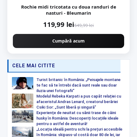
Rochie midi tricotata cu doua randuri de
nasturi - Bleumarin
119,99 lei
649,99 lei
Cumpără acum
CELE MAI CITITE
Turist britanic în România: „Peisajele montane
te fac să te întrebi dacă sunt reale sau doar
iluzia unei fotografii”
Modelul Rebeka Karpati a pus capăt relației cu
afaceristul Andras Lenard, creatorul berăriei
Csiki Sor: „Sunt liberă și singură”
Experiențe de neuitat cu sănii trase de câini
husky în România: Descoperiți locațiile ideale
pentru o astfel de aventură!
„Locația ideală pentru schi la prețuri accesibile
în România: skipass-ul costă doar 80 de lei, iar