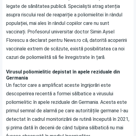
legate de sănătatea publică. Specialiștii atrag atenția
asupra riscului real de reapariție a poliomielitei în rândul
populației, mai ales în rândul copiilor care nu sunt
vaccinați. Profesorul universitar doctor Simin Aysel
Florescu a declarat pentru News.ro că, datorită acoperirii
vaccinale extrem de scăzute, există posibilitatea ca noi
cazuri de poliomielită să fie înregistrate în țară.
Virusul poliomielitic depistat în apele reziduale din
Germania
Un factor care a amplificat aceste îngrijorări este
descoperirea recentă a formei sălbatice a virusului
poliomielitic în apele reziduale din Germania. Acesta este
primul semnal de alarmă pe care autoritățile germane l-au
detectat în cadrul monitorizării de rutină începută în 2021,
și prima dată în decenii de când tulpina sălbatică nu mai