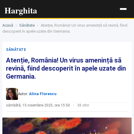
Harghita
Acasă
›
Sănătate
›
Atenție, România! Un virus amenință să revină, fiind
descoperit în apele uzate din Germania.
SĂNĂTATE
Atenție, România! Un virus amenință să
revină, fiind descoperit în apele uzate din
Germania.
Autor:
Alina Florescu
sâmbătă, 15 noiembrie 2025, ora 15:50
38 citiri