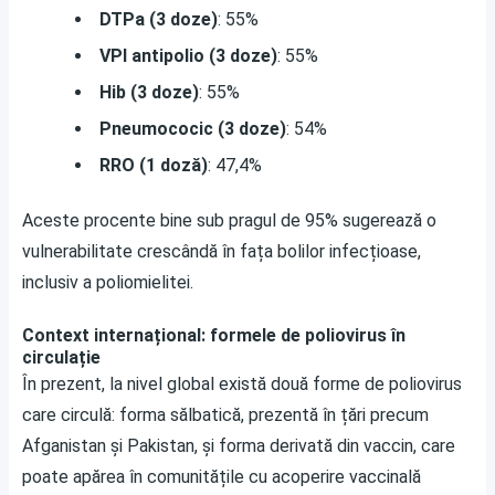
DTPa (3 doze)
: 55%
VPI antipolio (3 doze)
: 55%
Hib (3 doze)
: 55%
Pneumococic (3 doze)
: 54%
RRO (1 doză)
: 47,4%
Aceste procente bine sub pragul de 95% sugerează o
vulnerabilitate crescândă în fața bolilor infecțioase,
inclusiv a poliomielitei.
Context internațional: formele de poliovirus în
circulație
În prezent, la nivel global există două forme de poliovirus
care circulă: forma sălbatică, prezentă în țări precum
Afganistan și Pakistan, și forma derivată din vaccin, care
poate apărea în comunitățile cu acoperire vaccinală