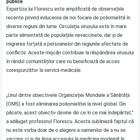
publice
Expertiza lui Florescu este amplificată de observațiile
recente privind inducerea de noi focare de poliomielită în
diverse regiuni din lume. Circulația virusului este în mare
parte alimentată de populațiile nevaccinate, dar și de
migrarea forțată a persoanelor din regiunile afectate de
conflicte. Aceste mișcări contribuie la răspândirea virusului
în rândul comunităților care nu beneficiază de acces
corespunzător la servicii medicale.
„Unul dintre obiectivele Organizației Mondiale a Sănătății
(OMS) a fost eliminarea poliomielitei la nivel global. Din
păcate, acest obiectiv devine din ce în ce mai îndepărtat,”
a adăugat profesorul Florescu. Acesta subliniază faptul că
nu este vorba doar de o alegere a oamenilor de a nu se
vaccina, ci și de lipsa accesului la medicina modernă în