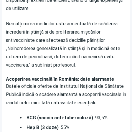
disponibil și extrem de eficient, având o lungă experiență
de utilizare.
Nemulțumirea medicilor este accentuată de scăderea
încrederii în știință și de proliferarea mișcărilor
antivacciniste care afectează deciziile părinților.
„Neîncrederea generalizată în știință și în medicină este
extrem de periculoasă, determinând oamenii să evite
vaccinarea,” a subliniat profesorul.
Acoperirea vaccinală în România: date alarmante
Datele oficiale oferite de Institutul Național de Sănătate
Publică indică o scădere alarmantă a acoperirii vaccinale în
rândul celor mici. Iată câteva date esențiale:
BCG (vaccin anti-tuberculoză)
: 93,5%
Hep B (3 doze)
: 55%