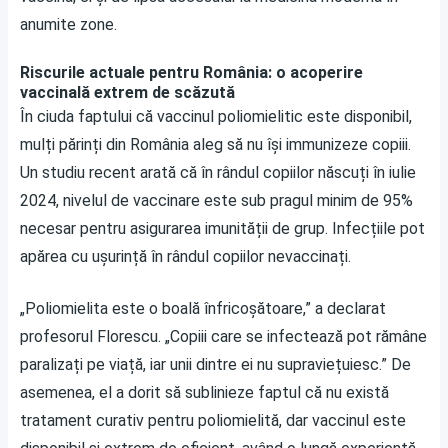
anumite zone.
Riscurile actuale pentru România: o acoperire
vaccinală extrem de scăzută
În ciuda faptului că vaccinul poliomielitic este disponibil,
mulți părinți din România aleg să nu își immunizeze copiii.
Un studiu recent arată că în rândul copiilor născuți în iulie
2024, nivelul de vaccinare este sub pragul minim de 95%
necesar pentru asigurarea imunității de grup. Infecțiile pot
apărea cu ușurință în rândul copiilor nevaccinați.
„Poliomielita este o boală înfricoșătoare,” a declarat
profesorul Florescu. „Copiii care se infectează pot rămâne
paralizați pe viață, iar unii dintre ei nu supraviețuiesc.” De
asemenea, el a dorit să sublinieze faptul că nu există
tratament curativ pentru poliomielită, dar vaccinul este