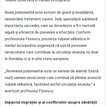
fusese observată în mediul înconjurător.
Boala poliomielită este extrem de gravă și invalidantă,
neexistând tratament curativ. Însă, specialiștii subliniază
importanța vaccinării, care se dovedește a fi o metodă
sigură și eficientă de prevenire a infecțiilor. Conform
profesorului Florescu, prezența tulpinei sălbatice în
mediul înconjurător sugerează că există persoane
nevaccinate care contribuie la circulația virusului, nu doar
în România, ci și în alte state europene.
„Revenirea poliomielitei este un semnal de alarmă. Există
mulți oameni nevaccinați care continuă să elimine această
tulpină sălbatică, facilitând astfel circulația virusului,” a
avertizat profesorul Florescu.
Impactul migrației și al conflictelor asupra sănătății