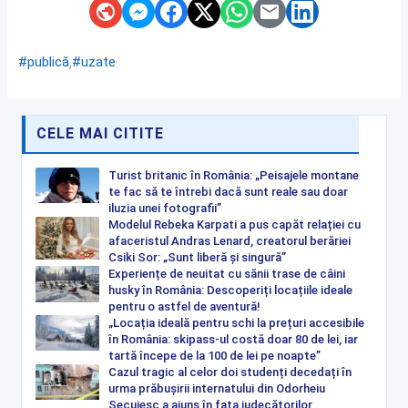
,
#publică
#uzate
CELE MAI CITITE
Turist britanic în România: „Peisajele montane
te fac să te întrebi dacă sunt reale sau doar
iluzia unei fotografii”
Modelul Rebeka Karpati a pus capăt relației cu
afaceristul Andras Lenard, creatorul berăriei
Csiki Sor: „Sunt liberă și singură”
Experiențe de neuitat cu sănii trase de câini
husky în România: Descoperiți locațiile ideale
pentru o astfel de aventură!
„Locația ideală pentru schi la prețuri accesibile
în România: skipass-ul costă doar 80 de lei, iar
tartă începe de la 100 de lei pe noapte”
Cazul tragic al celor doi studenți decedați în
urma prăbușirii internatului din Odorheiu
Secuiesc a ajuns în fața judecătorilor