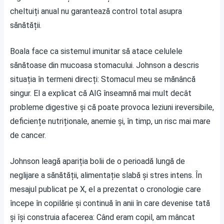
cheltuiți anual nu garantează control total asupra
sănătății.
Boala face ca sistemul imunitar să atace celulele
sănătoase din mucoasa stomacului. Johnson a descris
situația în termeni direcți: Stomacul meu se mănâncă
singur. El a explicat că AIG înseamnă mai mult decât
probleme digestive și că poate provoca leziuni ireversibile,
deficiențe nutriționale, anemie și, în timp, un risc mai mare
de cancer.
Johnson leagă apariția bolii de o perioadă lungă de
neglijare a sănătății, alimentație slabă și stres intens. În
mesajul publicat pe X, el a prezentat o cronologie care
începe în copilărie și continuă în anii în care devenise tată
și își construia afacerea: Când eram copil, am mâncat