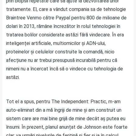
prin biopsii repetate care să ajute la dezvoltarea unor
tratamente. El, care a vândut compania sa de tehnologie
Braintree Venmo către Paypal pentru 800 de milioane de
dolari în 2013, rămâne încrezător în rolul tehnologiei în
tratarea bolilor considerate astăzi fără vindecare. În era
inteligenței artificiale, multiomicilor și ADN-ului,
proteinelor și celulelor construite la comandă, nicio
afecțiune nu ar trebui presupusă incurabilă pentru că
nimeni nu a încercat încă să o vindece cu tehnologia de
astăzi.
Tot el a spus, pentru The Independent: Practic, m-am
auto-eliminat din a mă îngriji de mine și am construit un
sistem care are mai bine grijă de mine decât aș putea eu
însumi. În prezent, planul anunțat de Johnson este foarte
clar: va urmări nivelurile de feritină și fier și ia în calcul