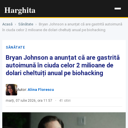
Harghita
Acasă
›
Sănătate
›
Bryan Johnson a anunțat că are gastrită autoimună
în ciuda celor 2 milioane de dolari cheltuiți anual pe biohacking
SĂNĂTATE
Bryan Johnson a anunțat că are gastrită
autoimună în ciuda celor 2 milioane de
dolari cheltuiți anual pe biohacking
Autor:
Alina Florescu
marți, 07 iulie 2026, ora 11:57
41 citiri