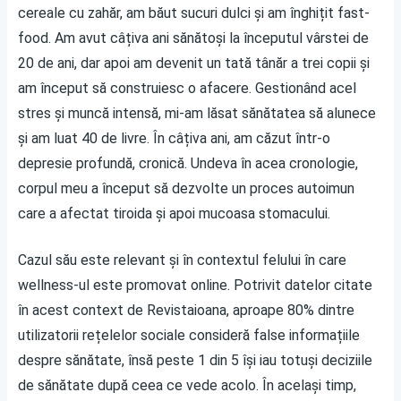
cereale cu zahăr, am băut sucuri dulci și am înghițit fast-
food. Am avut câțiva ani sănătoși la începutul vârstei de
20 de ani, dar apoi am devenit un tată tânăr a trei copii și
am început să construiesc o afacere. Gestionând acel
stres și muncă intensă, mi-am lăsat sănătatea să alunece
și am luat 40 de livre. În câțiva ani, am căzut într-o
depresie profundă, cronică. Undeva în acea cronologie,
corpul meu a început să dezvolte un proces autoimun
care a afectat tiroida și apoi mucoasa stomacului.
Cazul său este relevant și în contextul felului în care
wellness-ul este promovat online. Potrivit datelor citate
în acest context de
Revistaioana
, aproape 80% dintre
utilizatorii rețelelor sociale consideră false informațiile
despre sănătate, însă peste 1 din 5 își iau totuși deciziile
de sănătate după ceea ce vede acolo. În același timp,