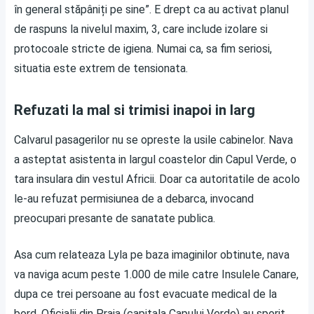
în general stăpâniți pe sine”. E drept ca au activat planul
de raspuns la nivelul maxim, 3, care include izolare si
protocoale stricte de igiena. Numai ca, sa fim seriosi,
situatia este extrem de tensionata.
Refuzati la mal si trimisi inapoi in larg
Calvarul pasagerilor nu se opreste la usile cabinelor. Nava
a asteptat asistenta in largul coastelor din Capul Verde, o
tara insulara din vestul Africii. Doar ca autoritatile de acolo
le-au refuzat permisiunea de a debarca, invocand
preocupari presante de sanatate publica.
Asa cum relateaza
Lyla
pe baza imaginilor obtinute, nava
va naviga acum peste 1.000 de mile catre Insulele Canare,
dupa ce trei persoane au fost evacuate medical de la
bord. Oficialii din Praia (capitala Capului Verde) au sporit