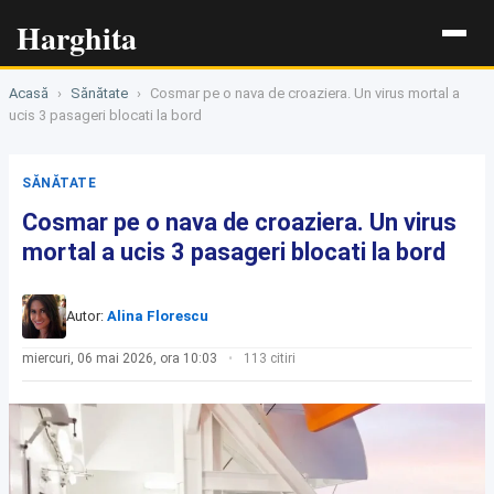
Harghita
Acasă
›
Sănătate
›
Cosmar pe o nava de croaziera. Un virus mortal a
ucis 3 pasageri blocati la bord
SĂNĂTATE
Cosmar pe o nava de croaziera. Un virus
mortal a ucis 3 pasageri blocati la bord
Autor:
Alina Florescu
miercuri, 06 mai 2026, ora 10:03
113 citiri