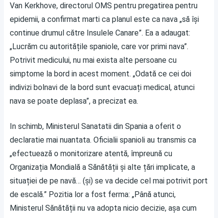
Van Kerkhove, directorul OMS pentru pregatirea pentru
epidemii, a confirmat marti ca planul este ca nava „să își
continue drumul către Insulele Canare”. Ea a adaugat:
„Lucrăm cu autoritățile spaniole, care vor primi nava”.
Potrivit medicului, nu mai exista alte persoane cu
simptome la bord in acest moment. „Odată ce cei doi
indivizi bolnavi de la bord sunt evacuați medical, atunci
nava se poate deplasa”, a precizat ea.
In schimb, Ministerul Sanatatii din Spania a oferit o
declaratie mai nuantata. Oficialii spanioli au transmis ca
„efectuează o monitorizare atentă, împreună cu
Organizația Mondială a Sănătății și alte țări implicate, a
situației de pe navă… (și) se va decide cel mai potrivit port
de escală.” Pozitia lor a fost ferma: „Până atunci,
Ministerul Sănătății nu va adopta nicio decizie, așa cum