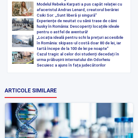
Modelul Rebeka Karpati a pus capăt relației cu
afaceristul Andras Lenard, creatorul berăriei
Csiki Sor: „Sunt liberă și singură”
Experiențe de neuitat cu sănii trase de câini
husky în România: Descoperiți locațiile ideale
pentru o astfel de aventură!
„Locația ideală pentru schi la prețuri accesibile
în România: skipass-ul costă doar 80 de lei, iar
tartă începe de la 100 de lei pe noapte”
Cazul tragic al celor doi studenți decedați în
urma prăbușirii internatului din Odorheiu
Secuiesc a ajuns în fața judecătorilor
ARTICOLE SIMILARE