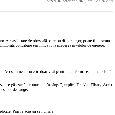
vineri, 07 noiembrie 2025, ora 16:00
36 citiri
or. Această stare de oboseală, care nu dispare ușor, poate fi un semn
echilibrată contribuie semnificativ la scăderea nivelului de energie.
. Acest mineral nu este doar vital pentru transformarea alimentelor în
iu se găsește în țesuturi, nu în sânge”, explică Dr. Abd Elbary. Acest
testelor de sânge.
dicale. Printre acestea se numără: