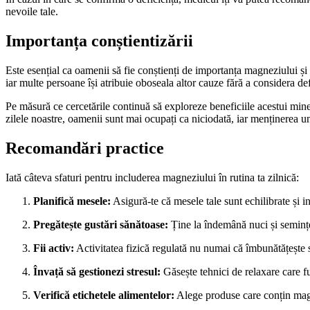
nevoile tale.
Importanța conștientizării
Este esențial ca oamenii să fie conștienți de importanța magneziului și
iar multe persoane își atribuie oboseala altor cauze fără a considera de
Pe măsură ce cercetările continuă să exploreze beneficiile acestui miner
zilele noastre, oamenii sunt mai ocupați ca niciodată, iar menținerea u
Recomandări practice
Iată câteva sfaturi pentru includerea magneziului în rutina ta zilnică:
Planifică mesele:
Asigură-te că mesele tale sunt echilibrate și 
Pregătește gustări sănătoase:
Ține la îndemână nuci și semințe
Fii activ:
Activitatea fizică regulată nu numai că îmbunătățește 
Învață să gestionezi stresul:
Găsește tehnici de relaxare care fu
Verifică etichetele alimentelor:
Alege produse care conțin magne