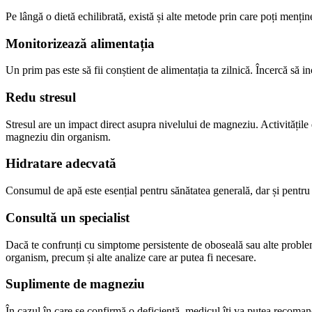
Pe lângă o dietă echilibrată, există și alte metode prin care poți menț
Monitorizează alimentația
Un prim pas este să fii conștient de alimentația ta zilnică. Încercă să
Redu stresul
Stresul are un impact direct asupra nivelului de magneziu. Activitățile d
magneziu din organism.
Hidratare adecvată
Consumul de apă este esențial pentru sănătatea generală, dar și pentru 
Consultă un specialist
Dacă te confrunți cu simptome persistente de oboseală sau alte proble
organism, precum și alte analize care ar putea fi necesare.
Suplimente de magneziu
În cazul în care se confirmă o deficiență, medicul îți va putea recoman