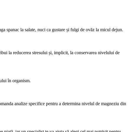
ga spanac la salate, nuci ca gustare și fulgi de ovăz la micul dejun.
bui la reducerea stresului și, implicit, la conservarea nivelului de
ului în organism.
comanda analize specifice pentru a determina nivelul de magneziu din
ață, iar un specialist te va ajuta să alegi cel mai potrivit pentru