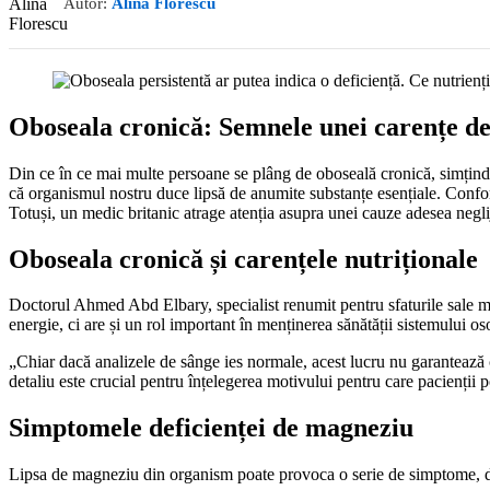
Autor:
Alina Florescu
Oboseala cronică: Semnele unei carențe de
Din ce în ce mai multe persoane se plâng de oboseală cronică, simțind 
că organismul nostru duce lipsă de anumite substanțe esențiale. Conform s
Totuși, un medic britanic atrage atenția asupra unei cauze adesea negli
Oboseala cronică și carențele nutriționale
Doctorul Ahmed Abd Elbary, specialist renumit pentru sfaturile sale m
energie, ci are și un rol important în menținerea sănătății sistemului os
„Chiar dacă analizele de sânge ies normale, acest lucru nu garantează
detaliu este crucial pentru înțelegerea motivului pentru care pacienții
Simptomele deficienței de magneziu
Lipsa de magneziu din organism poate provoca o serie de simptome, din