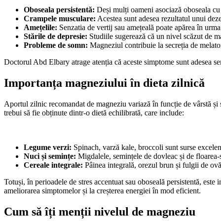
Oboseala persistentă:
Deși mulți oameni asociază oboseala cu l
Crampele musculare:
Acestea sunt adesea rezultatul unui dezec
Amețelile:
Senzatia de vertij sau amețeală poate apărea în urma 
Stările de depresie:
Studiile sugerează că un nivel scăzut de ma
Probleme de somn:
Magneziul contribuie la secreția de melato
Doctorul Abd Elbary atrage atenția că aceste simptome sunt adesea sem
Importanța magneziului în dieta zilnică
Aportul zilnic recomandat de magneziu variază în funcție de vârstă și
trebui să fie obținute dintr-o dietă echilibrată, care include:
Legume verzi:
Spinach, varză kale, broccoli sunt surse excele
Nuci și semințe:
Migdalele, semințele de dovleac și de floarea-s
Cereale integrale:
Pâinea integrală, orezul brun și fulgii de o
Totuși, în perioadele de stres accentuat sau oboseală persistentă, este
ameliorarea simptomelor și la creșterea energiei în mod eficient.
Cum să îți menții nivelul de magneziu