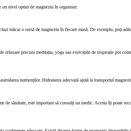
ine un nivel optim de magneziu în organism:
 incluzi măcar o sursă de magneziu în fiecare masă. De exemplu, poți adău
e relaxare precum meditația, yoga sau exercițiile de respirație pot contri
asimilarea nutrienților. Hidratarea adecvată ajută la transportul magnezi
me de sănătate, este important să consulți un medic. Acesta îți poate re
da suplimente adecvate. Există diverse forme de magneziu disponibile pe pi