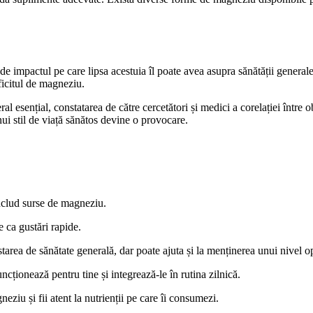
 de impactul pe care lipsa acestuia îl poate avea asupra sănătății general
ficitul de magneziu.
al esențial, constatarea de către cercetători și medici a corelației între 
nui stil de viață sănătos devine o provocare.
includ surse de magneziu.
 ca gustări rapide.
starea de sănătate generală, dar poate ajuta și la menținerea unui nivel
ncționează pentru tine și integrează-le în rutina zilnică.
ziu și fii atent la nutrienții pe care îi consumezi.