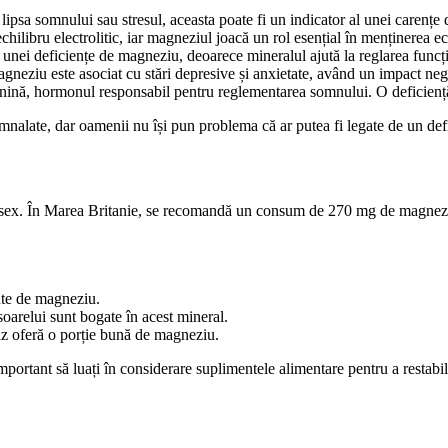
ipsa somnului sau stresul, aceasta poate fi un indicator al unei carențe
hilibru electrolitic, iar magneziul joacă un rol esențial în menținerea ec
unei deficiențe de magneziu, deoarece mineralul ajută la reglarea funcț
gneziu este asociat cu stări depresive și anxietate, având un impact nega
nină, hormonul responsabil pentru reglementarea somnului. O deficiență
nalate, dar oamenii nu își pun problema că ar putea fi legate de un def
 sex. În Marea Britanie, se recomandă un consum de 270 mg de magneziu 
nte de magneziu.
oarelui sunt bogate în acest mineral.
văz oferă o porție bună de magneziu.
 important să luați în considerare suplimentele alimentare pentru a resta