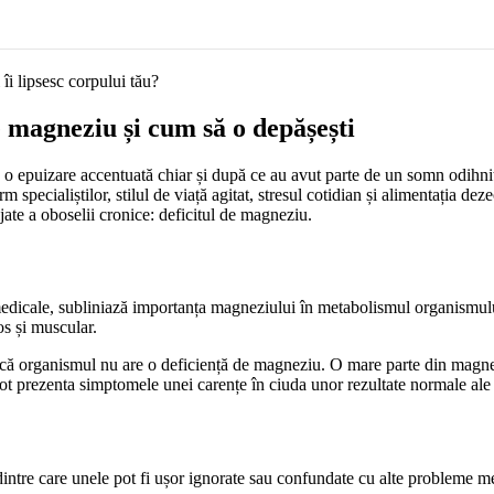
 magneziu și cum să o depășești
o epuizare accentuată chiar și după ce au avut parte de un somn odihnit
pecialiștilor, stilul de viață agitat, stresul cotidian și alimentația dez
jate a oboselii cronice: deficitul de magneziu.
edicale, subliniază importanța magneziului în metabolismul organismului
os și muscular.
 că organismul nu are o deficiență de magneziu. O mare parte din magnez
 pot prezenta simptomele unei carențe în ciuda unor rezultate normale ale 
tre care unele pot fi ușor ignorate sau confundate cu alte probleme me