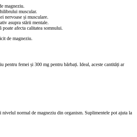
 de magneziu.
hilibrului muscular.
iei nervoase și musculare.
tiv asupra stării mentale.
 poate afecta calitatea somnului.
icit de magneziu.
pentru femei și 300 mg pentru bărbați. Ideal, aceste cantități ar
bili nivelul normal de magneziu din organism. Suplimentele pot ajuta la