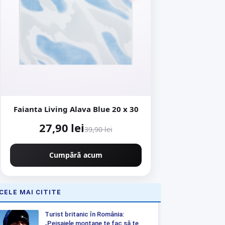
Faianta Living Alava Blue 20 x 30
27,90 lei
39,90 lei
Cumpără acum
CELE MAI CITITE
Turist britanic în România:
„Peisajele montane te fac să te