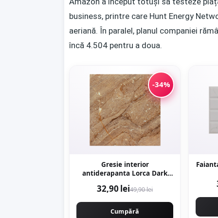
Amazon a început totuși să testeze piața
business, printre care Hunt Energy Netw
aeriană. În paralel, planul companiei răm
încă 4.504 pentru a doua.
-34%
Gresie interior
antiderapanta Lorca Dark
Brown 30 x 30 cm mata tip
32,90 lei
49,90 lei
marmura
Cumpără