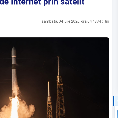
 de internet prin satelit
sâmbătă, 04 iulie 2026, ora 04:48
34 citiri