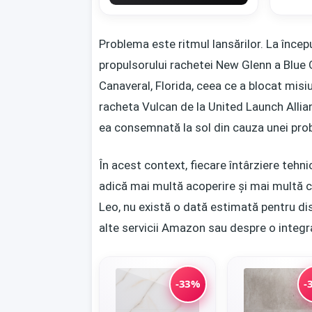
Problema este ritmul lansărilor. La încep
propulsorului rachetei New Glenn a Blue O
Canaveral, Florida, ceea ce a blocat misiun
racheta Vulcan de la United Launch Allian
ea consemnată la sol din cauza unei prob
În acest context, fiecare întârziere tehn
adică mai multă acoperire și mai multă 
Leo, nu există o dată estimată pentru disp
alte servicii Amazon sau despre o integra
-33%
-