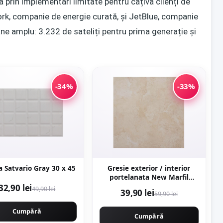
 prin implementări limitate pentru câțiva clienți de
ork, companie de energie curată, și JetBlue, companie
âne amplu: 3.232 de sateliți pentru prima generație și
-34%
-33%
Faianta Satvario Gray 30 x 45
Gresie exterior / interior
portelanata New Marfil
Beige 60 x 60 cm lucioasa
32,90 lei
49,90 lei
39,90 lei
59,90 lei
rectificata tip piatra naturala
Cumpără
Cumpără