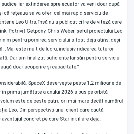
 și sudice, iar extinderea spre ecuator va veni doar după
i că rețeaua sa va oferi cel mai rapid serviciu de
antene Leo Ultra, însă nu a publicat cifre de viteză care
nk. Potrivit
Getpony
, Chris Weber, șeful proiectului Leo
inim pentru pornirea serviciului a fost deja atins, deși
: „Mai este mult de lucru, inclusiv ridicarea tuturor
cată. Dar am finalizat suficiente lansări pentru serviciul
 adaugă doar acoperire și capacitate.”
onsiderabilă. SpaceX deservește peste 1,2 milioane de
ar în prima jumătate a anului 2026 a pus pe orbită
t volum este de peste patru ori mai mare decât numărul
ia Leo. Din perspectiva unui client care caută
 avantajul concret pe care Starlink îl are deja.