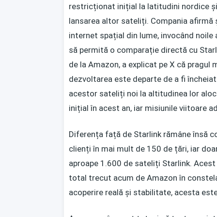
restricționat inițial la latitudini nordice
lansarea altor sateliți. Compania afirmă ș
internet spațial din lume, invocând noile 
să permită o comparație directă cu Starli
de la Amazon, a explicat pe X că pragul m
dezvoltarea este departe de a fi încheiată
acestor sateliți noi la altitudinea lor alo
inițial în acest an, iar misiunile viitoare
Diferența față de Starlink rămâne însă c
clienți în mai mult de 150 de țări, iar do
aproape 1.600 de sateliți Starlink. Aces
total trecut acum de Amazon în constelaț
acoperire reală și stabilitate, acesta este