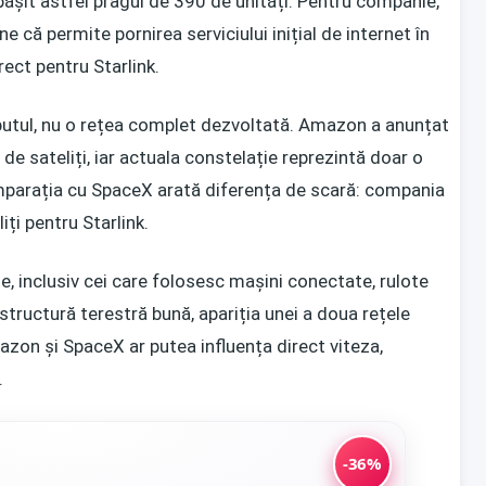
pășit astfel pragul de 390 de unități. Pentru companie,
 că permite pornirea serviciului inițial de internet în
irect pentru Starlink.
utul, nu o rețea complet dezvoltată. Amazon a anunțat
de sateliți, iar actuala constelație reprezintă doar o
omparația cu SpaceX arată diferența de scară: compania
iți pentru Starlink.
ie, inclusiv cei care folosesc mașini conectate, rulote
astructură terestră bună, apariția unei a doua rețele
zon și SpaceX ar putea influența direct viteza,
.
-36%