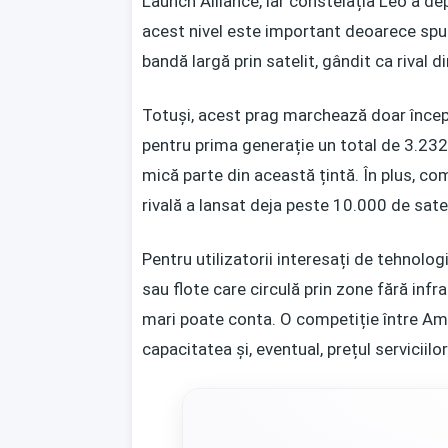
Launch Alliance, iar constelația Leo a de
acest nivel este important deoarece spune
bandă largă prin satelit, gândit ca rival d
Totuși, acest prag marchează doar încep
pentru prima generație un total de 3.232 
mică parte din această țintă. În plus, c
rivală a lansat deja peste 10.000 de satel
Pentru utilizatorii interesați de tehnolog
sau flote care circulă prin zone fără infr
mari poate conta. O competiție între Ama
capacitatea și, eventual, prețul serviciilor