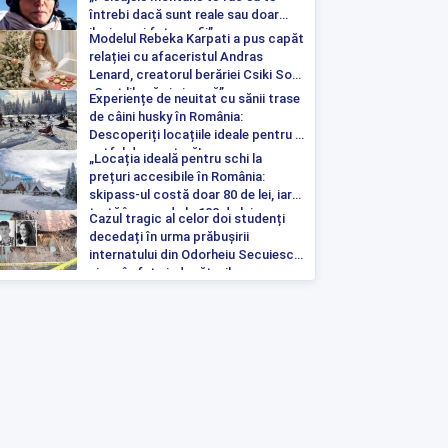
întrebi dacă sunt reale sau doar
iluzia unei fotografii”
Modelul Rebeka Karpati a pus capăt
relației cu afaceristul Andras
Lenard, creatorul berăriei Csiki Sor:
„Sunt liberă și singură”
Experiențe de neuitat cu sănii trase
de câini husky în România:
Descoperiți locațiile ideale pentru o
astfel de aventură!
„Locația ideală pentru schi la
prețuri accesibile în România:
skipass-ul costă doar 80 de lei, iar
tartă începe de la 100 de lei pe
Cazul tragic al celor doi studenți
noapte”
decedați în urma prăbușirii
internatului din Odorheiu Secuiesc a
ajuns în fața judecătorilor