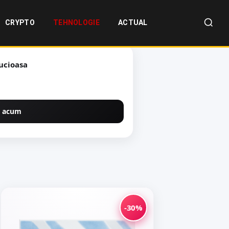
CRYPTO
TEHNOLOGIE
ACTUAL
ta Lorca Dark Brown 25 x 40 lucioasa
 acum
-30%