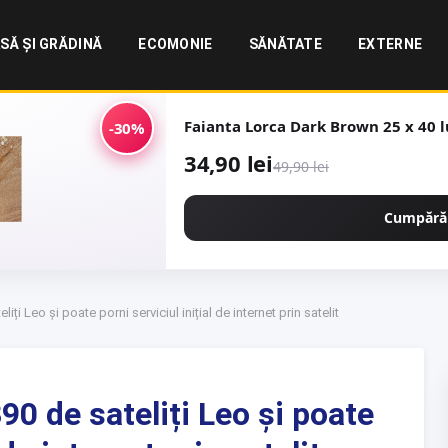
SĂ ȘI GRĂDINĂ
ECOMONIE
SĂNĂTATE
EXTERNE
Faian
-30%
34,90 lei
49,90 lei
Cumpără
ți Leo și poate porni serviciul inițial de internet prin satelit
0 de sateliți Leo și poate