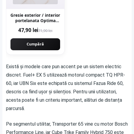
Gresie exterior / interior
portelanata Optima
Onyx 60 x 120 cm
47,90 lei
71,90 lei
lucioasa rectificata tip
marmura
Cumpără
Există și modele care pun accent pe un sistem electric
discret. Fuel+ EX 5 utilizează motorul compact TQ HPR-
60, iar UBN Six este echipată cu sistemul Fazua Ride 60,
descris ca fiind ușor și silențios. Pentru unii utilizatori,
acesta poate fi un criteriu important, alături de distanța
parcursă.
Pe segmentul utilitar, Transporter 65 vine cu motor Bosch
Performance Line, iar Cube Trike Family Hybrid 750 este