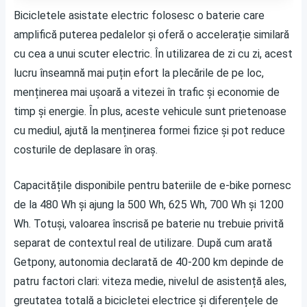
Bicicletele asistate electric folosesc o baterie care
amplifică puterea pedalelor și oferă o accelerație similară
cu cea a unui scuter electric. În utilizarea de zi cu zi, acest
lucru înseamnă mai puțin efort la plecările de pe loc,
menținerea mai ușoară a vitezei în trafic și economie de
timp și energie. În plus, aceste vehicule sunt prietenoase
cu mediul, ajută la menținerea formei fizice și pot reduce
costurile de deplasare în oraș.
Capacitățile disponibile pentru bateriile de e-bike pornesc
de la 480 Wh și ajung la 500 Wh, 625 Wh, 700 Wh și 1200
Wh. Totuși, valoarea înscrisă pe baterie nu trebuie privită
separat de contextul real de utilizare. După cum arată
Getpony
, autonomia declarată de 40-200 km depinde de
patru factori clari: viteza medie, nivelul de asistență ales,
greutatea totală a bicicletei electrice și diferențele de