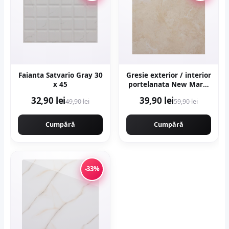
Faianta Satvario Gray 30
Gresie exterior / interior
x 45
portelanata New Marfil
Beige 60 x 60 cm
32,90 lei
39,90 lei
49,90 lei
59,90 lei
lucioasa rectificata tip
piatra naturala
Cumpără
Cumpără
-33%