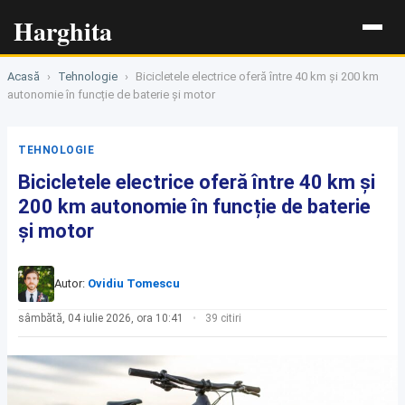
Harghita
Acasă
›
Tehnologie
›
Bicicletele electrice oferă între 40 km și 200 km
autonomie în funcție de baterie și motor
TEHNOLOGIE
Bicicletele electrice oferă între 40 km și
200 km autonomie în funcție de baterie
și motor
Autor:
Ovidiu Tomescu
sâmbătă, 04 iulie 2026, ora 10:41
39 citiri