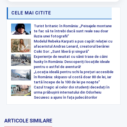
CELE MAI CITITE
Turist britanic în România: „Peisajele montane
te fac să te întrebi dacă sunt reale sau doar
iluzia unei fotografii”
Modelul Rebeka Karpati a pus capăt relației cu
afaceristul Andras Lenard, creatorul berăriei
Csiki Sor: „Sunt liberă și singură”
Experiențe de neuitat cu sănii trase de câini
husky în România: Descoperiți locațiile ideale
pentru o astfel de aventură!
„Locația ideală pentru schi la prețuri accesibile
în România: skipass-ul costă doar 80 de lei, iar
tartă începe de la 100 de lei pe noapte”
Cazul tragic al celor doi studenți decedați în
urma prăbușirii internatului din Odorheiu
Secuiesc a ajuns în fața judecătorilor
ARTICOLE SIMILARE