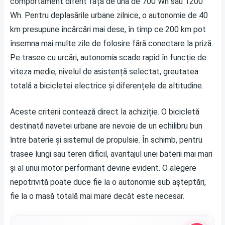
comportament diferit față de una de 700 Wh sau 1200
Wh. Pentru deplasările urbane zilnice, o autonomie de 40
km presupune încărcări mai dese, în timp ce 200 km pot
însemna mai multe zile de folosire fără conectare la priză.
Pe trasee cu urcări, autonomia scade rapid în funcție de
viteza medie, nivelul de asistență selectat, greutatea
totală a bicicletei electrice și diferențele de altitudine.
Aceste criterii contează direct la achiziție. O bicicletă
destinată navetei urbane are nevoie de un echilibru bun
între baterie și sistemul de propulsie. În schimb, pentru
trasee lungi sau teren dificil, avantajul unei baterii mai mari
și al unui motor performant devine evident. O alegere
nepotrivită poate duce fie la o autonomie sub așteptări,
fie la o masă totală mai mare decât este necesar.