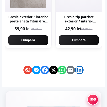
Gresie exterior / interior
Gresie tip parchet
portelanata Titan Grey
exterior / interior
60 x 120 cm mata
Sekoya Beige 20 5 x 60
59,90 lei
42,90 lei
89,90 lei
61,90 lei
rectificata aspect
cm mata portelanata
ciment
antiderapanta
Cumpără
Cumpără
-30%