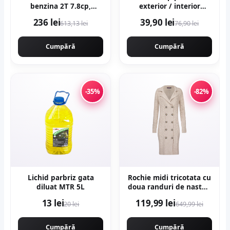
benzina 2T 7.8cp,
exterior / interior
52cmc, 12000rpm,
Samba Multi 15 x 90 cm
236 lei
39,90 lei
613,13 lei
76,90 lei
accesorii incluse,
mata portelanata
Campion CMP1553
antiderapanta
Cumpără
Cumpără
-35%
-82%
Lichid parbriz gata
Rochie midi tricotata cu
diluat MTR 5L
doua randuri de nasturi
- Bej
13 lei
119,99 lei
20 lei
649,99 lei
Cumpără
Cumpără