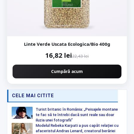
Linte Verde Uscata Ecologica/Bio 400g
16,82 lei
22,43 lei
Cumpără acum
CELE MAI CITITE
Turist britanic în România: „Peisajele montane
te fac să te întrebi dacă sunt reale sau doar
iluzia unei fotografii”
Modelul Rebeka Karpati a pus capăt relației cu
afaceristul Andras Lenard, creatorul berăriei