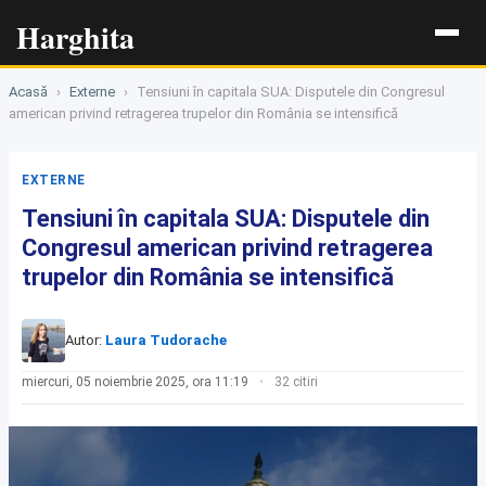
Harghita
Acasă
›
Externe
›
Tensiuni în capitala SUA: Disputele din Congresul
american privind retragerea trupelor din România se intensifică
EXTERNE
Tensiuni în capitala SUA: Disputele din
Congresul american privind retragerea
trupelor din România se intensifică
Autor:
Laura Tudorache
miercuri, 05 noiembrie 2025, ora 11:19
32 citiri