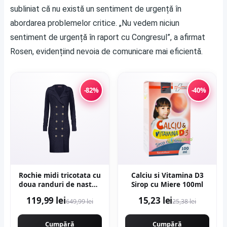
subliniat că nu există un sentiment de urgență în
abordarea problemelor critice. „Nu vedem niciun
sentiment de urgență în raport cu Congresul”, a afirmat
Rosen, evidențiind nevoia de comunicare mai eficientă.
-82%
-40%
Rochie midi tricotata cu
Calciu si Vitamina D3
doua randuri de nasturi
Sirop cu Miere 100ml
- Bleumarin
119,99 lei
15,23 lei
649,99 lei
25,38 lei
Cumpără
Cumpără