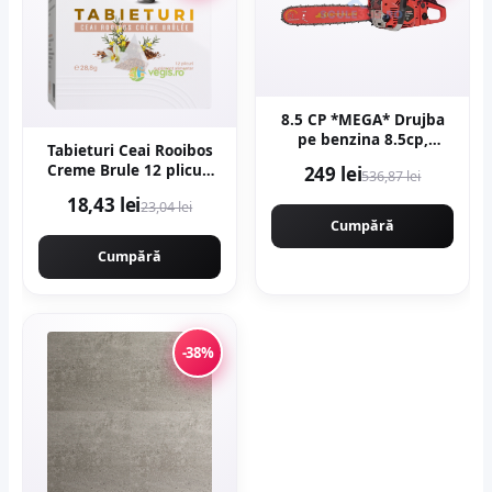
8.5 CP *MEGA* Drujba
pe benzina 8.5cp,
Tabieturi Ceai Rooibos
58cmc, 12000rpm,
Creme Brule 12 plicuri
249 lei
536,87 lei
400mm, MOTOYAMA
piramida
JAPAN 9800 CMP9800
18,43 lei
23,04 lei
Cumpără
Cumpără
-38%