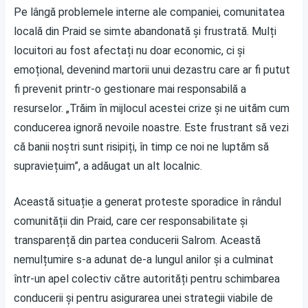
Pe lângă problemele interne ale companiei, comunitatea
locală din Praid se simte abandonată și frustrată. Mulți
locuitori au fost afectați nu doar economic, ci și
emoțional, devenind martorii unui dezastru care ar fi putut
fi prevenit printr-o gestionare mai responsabilă a
resurselor. „Trăim în mijlocul acestei crize și ne uităm cum
conducerea ignoră nevoile noastre. Este frustrant să vezi
că banii noștri sunt risipiți, în timp ce noi ne luptăm să
supraviețuim”, a adăugat un alt localnic.
Această situație a generat proteste sporadice în rândul
comunității din Praid, care cer responsabilitate și
transparență din partea conducerii Salrom. Această
nemulțumire s-a adunat de-a lungul anilor și a culminat
într-un apel colectiv către autorități pentru schimbarea
conducerii și pentru asigurarea unei strategii viabile de