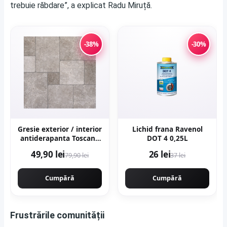
trebuie răbdare”, a explicat Radu Miruță.
-38%
-30%
Gresie exterior / interior
Lichid frana Ravenol
antiderapanta Toscana
DOT 4 0,25L
Grey 60 x 60 cm mata
49,90 lei
26 lei
79,90 lei
37 lei
portelanata rectificata
tip piatra naturala
Cumpără
Cumpără
Frustrările comunității