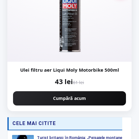
Ulei filtru aer Liqui Moly Motorbike 500ml
43 lei
61 lei
Cumpără acum
CELE MAI CITITE
Turist britanic în România: „Peisajele montane