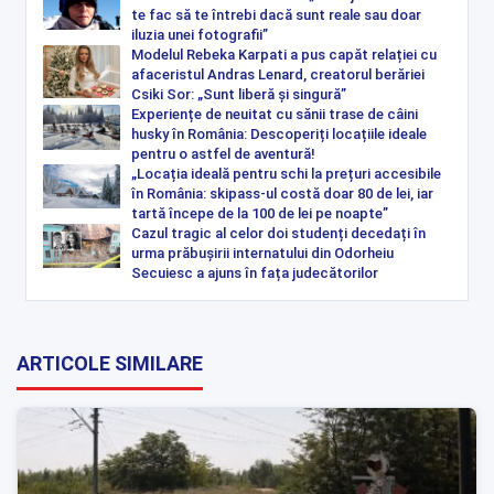
te fac să te întrebi dacă sunt reale sau doar
iluzia unei fotografii”
Modelul Rebeka Karpati a pus capăt relației cu
afaceristul Andras Lenard, creatorul berăriei
Csiki Sor: „Sunt liberă și singură”
Experiențe de neuitat cu sănii trase de câini
husky în România: Descoperiți locațiile ideale
pentru o astfel de aventură!
„Locația ideală pentru schi la prețuri accesibile
în România: skipass-ul costă doar 80 de lei, iar
tartă începe de la 100 de lei pe noapte”
Cazul tragic al celor doi studenți decedați în
urma prăbușirii internatului din Odorheiu
Secuiesc a ajuns în fața judecătorilor
ARTICOLE SIMILARE