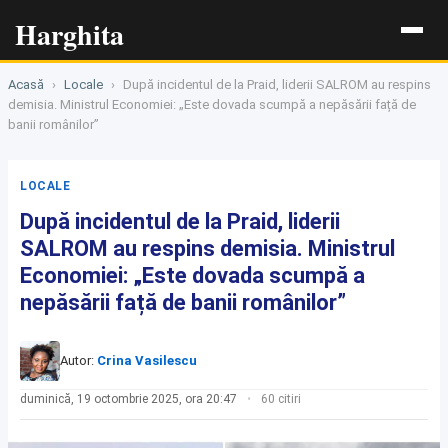
Harghita
Acasă
›
Locale
›
După incidentul de la Praid, liderii SALROM au respins
demisia. Ministrul Economiei: „Este dovada scumpă a nepăsării față de
banii românilor”
LOCALE
După incidentul de la Praid, liderii
SALROM au respins demisia. Ministrul
Economiei: „Este dovada scumpă a
nepăsării față de banii românilor”
Autor:
Crina Vasilescu
duminică, 19 octombrie 2025, ora 20:47
60 citiri