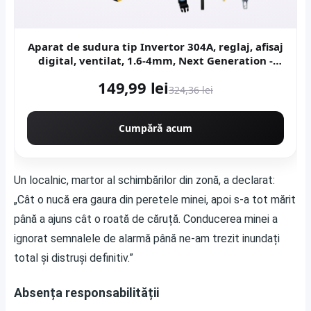
Aparat de sudura tip Invertor 304A, reglaj, afisaj
digital, ventilat, 1.6-4mm, Next Generation -
URAL MASH PROFESSIONAL CMP1694
149,99 lei
324,36 lei
Cumpără acum
Un localnic, martor al schimbărilor din zonă, a declarat:
„Cât o nucă era gaura din peretele minei, apoi s-a tot mărit
până a ajuns cât o roată de căruță. Conducerea minei a
ignorat semnalele de alarmă până ne-am trezit inundați
total și distruși definitiv.”
Absența responsabilității