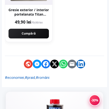
Gresie exterior / interior
portelanata Titan
Anthracite 60 x 60 cm
49,90 lei
79,90 lei
mata rectificata aspect
ciment
Cumpără
,
,
#economiei
#praid
#români
-30%