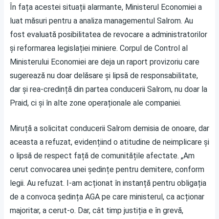
În fața acestei situații alarmante, Ministerul Economiei a
luat măsuri pentru a analiza managementul Salrom. Au
fost evaluată posibilitatea de revocare a administratorilor
și reformarea legislației miniere. Corpul de Control al
Ministerului Economiei are deja un raport provizoriu care
sugerează nu doar delăsare și lipsă de responsabilitate,
dar și rea-credință din partea conducerii Salrom, nu doar la
Praid, ci și în alte zone operaționale ale companiei.
Miruță a solicitat conducerii Salrom demisia de onoare, dar
aceasta a refuzat, evidențiind o atitudine de neimplicare și
o lipsă de respect față de comunitățile afectate. „Am
cerut convocarea unei ședințe pentru demitere, conform
legii. Au refuzat. I-am acționat în instanță pentru obligația
de a convoca ședința AGA pe care ministerul, ca acționar
majoritar, a cerut-o. Dar, cât timp justiția e în grevă,