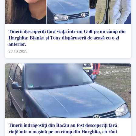
Tinerii descoperiți fără viață într-un Golf pe un câmp din
Harghita: Bianka și Tony dispăruseră de acasă cu o zi
anterior.
23.10.2025
Tinerii îndrăgostiți din Bacău au fost descoperiți fără
viață într-o mașină pe un câmp din Harghita, cu răni