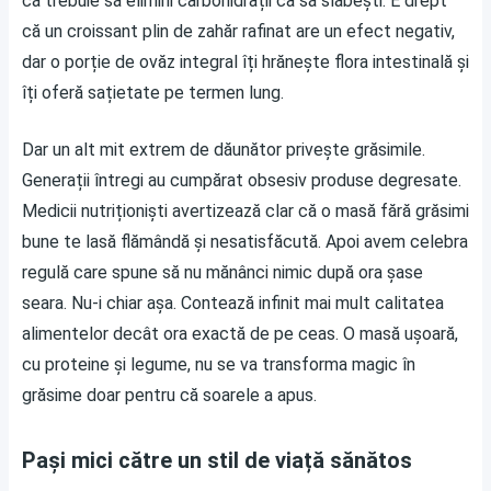
că trebuie să elimini carbohidrații ca să slăbești. E drept
că un croissant plin de zahăr rafinat are un efect negativ,
dar o porție de ovăz integral îți hrănește flora intestinală și
îți oferă sațietate pe termen lung.
Dar un alt mit extrem de dăunător privește grăsimile.
Generații întregi au cumpărat obsesiv produse degresate.
Medicii nutriționiști avertizează clar că o masă fără grăsimi
bune te lasă flămândă și nesatisfăcută. Apoi avem celebra
regulă care spune să nu mănânci nimic după ora șase
seara. Nu-i chiar așa. Contează infinit mai mult calitatea
alimentelor decât ora exactă de pe ceas. O masă ușoară,
cu proteine și legume, nu se va transforma magic în
grăsime doar pentru că soarele a apus.
Pași mici către un stil de viață sănătos