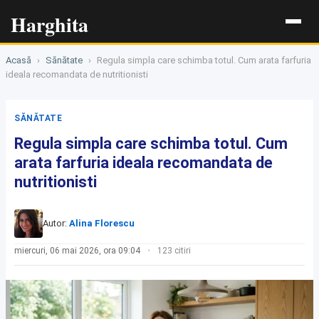
Harghita
Acasă
›
Sănătate
›
Regula simpla care schimba totul. Cum arata farfuria
ideala recomandata de nutritionisti
SĂNĂTATE
Regula simpla care schimba totul. Cum
arata farfuria ideala recomandata de
nutritionisti
Autor:
Alina Florescu
miercuri, 06 mai 2026, ora 09:04
123 citiri