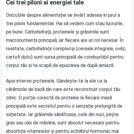
Cei trei piloni ai energiei tale
Discuțiile despre alimentație se învârt adesea în jurul a
trei piloni fundamentali. Hai să vedem cum stau lucrurile,
pe bune. Carbohidrații, proteinele și grăsimile sunt
macronutrienții principali, iar fiecare are un rol necesar. În
realitate, carbohidrații complecși (cereale integrale, ovăz,
cartofi dulci) sunt sursa principală de combustibil pentru
corpul tău și te scapă de epuizarea de după-amiază.
Apoi intervin proteinele. Gândește-te la ele ca la
cărămizile de bază din care este reconstruit corpul tău
zilnic. O porție corectă de proteine la fiecare masă
principală este secretul pentru o senzație prelungită de
sațietate. Iar grăsimile sănătoase, cele din nuci, pește
gras sau ulei de măsline, sunt absolut necesare pentru
absorbția vitaminelor și pentru echilibrul hormonal, mai