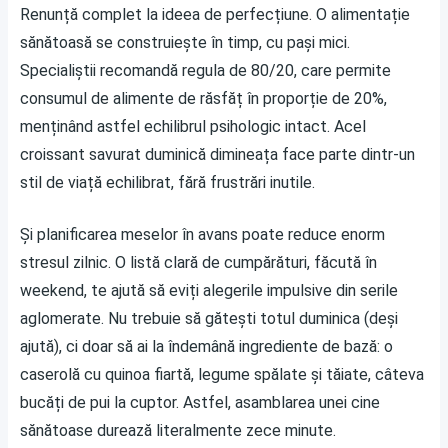
Renunță complet la ideea de perfecțiune. O alimentație
sănătoasă se construiește în timp, cu pași mici.
Specialiștii recomandă regula de 80/20, care permite
consumul de alimente de răsfăț în proporție de 20%,
menținând astfel echilibrul psihologic intact. Acel
croissant savurat duminică dimineața face parte dintr-un
stil de viață echilibrat, fără frustrări inutile.
Și planificarea meselor în avans poate reduce enorm
stresul zilnic. O listă clară de cumpărături, făcută în
weekend, te ajută să eviți alegerile impulsive din serile
aglomerate. Nu trebuie să gătești totul duminica (deși
ajută), ci doar să ai la îndemână ingrediente de bază: o
caserolă cu quinoa fiartă, legume spălate și tăiate, câteva
bucăți de pui la cuptor. Astfel, asamblarea unei cine
sănătoase durează literalmente zece minute.