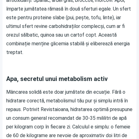
antioxidanți. Spanac, ardei gras, broccoli, morcovi. Apoi,
împarte jumătatea rămasă în două sferturi egale. Un sfert
este pentru proteine slabe (pui, pește, tofu, linte), iar
ultimul sfert revine carbohidraților complecși, cum ar fi
orezul sălbatic, quinoa sau un cartof copt. Această
combinație menține glicemia stabilă și eliberează energia
treptat.
Apa, secretul unui metabolism activ
Mâncarea solidă este doar jumătate din ecuație. Fără o
hidratare corectă, metabolismul tău pur și simplu intră în
repaus. Potrivit
Revistaioana
, hidratarea optimă presupune
un consum general recomandat de 30-35 mililitri de apă
per kilogram corp în fiecare zi. Calculul e simplu: o femeie
de 60 de kilograme are nevoie de aproximativ doi litri de