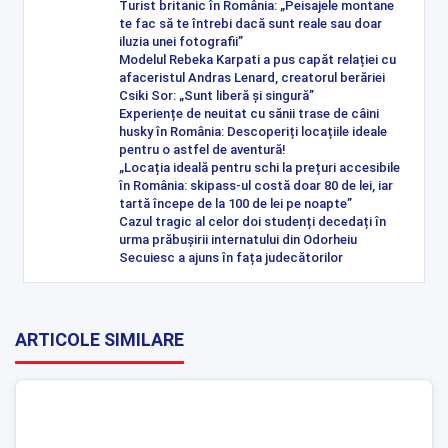
Turist britanic în România: „Peisajele montane
te fac să te întrebi dacă sunt reale sau doar
iluzia unei fotografii”
Modelul Rebeka Karpati a pus capăt relației cu
afaceristul Andras Lenard, creatorul berăriei
Csiki Sor: „Sunt liberă și singură”
Experiențe de neuitat cu sănii trase de câini
husky în România: Descoperiți locațiile ideale
pentru o astfel de aventură!
„Locația ideală pentru schi la prețuri accesibile
în România: skipass-ul costă doar 80 de lei, iar
tartă începe de la 100 de lei pe noapte”
Cazul tragic al celor doi studenți decedați în
urma prăbușirii internatului din Odorheiu
Secuiesc a ajuns în fața judecătorilor
ARTICOLE SIMILARE