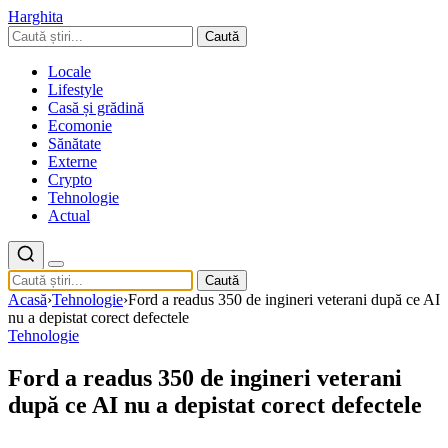
Harghita
Caută
Locale
Lifestyle
Casă și grădină
Ecomonie
Sănătate
Externe
Crypto
Tehnologie
Actual
Caută
Acasă
›
Tehnologie
›
Ford a readus 350 de ingineri veterani după ce AI
nu a depistat corect defectele
Tehnologie
Ford a readus 350 de ingineri veterani
după ce AI nu a depistat corect defectele