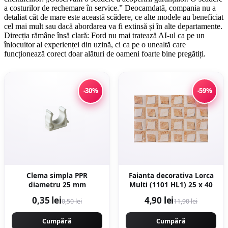
a costurilor de rechemare în service.” Deocamdată, compania nu a
detaliat cât de mare este această scădere, ce alte modele au beneficiat
cel mai mult sau dacă abordarea va fi extinsă și în alte departamente.
Direcția rămâne însă clară: Ford nu mai tratează AI-ul ca pe un
înlocuitor al experienței din uzină, ci ca pe o unealtă care
funcționează corect doar alături de oameni foarte bine pregătiți.
-30%
-59%
Clema simpla PPR
Faianta decorativa Lorca
diametru 25 mm
Multi (1101 HL1) 25 x 40
0,35 lei
4,90 lei
0,50 lei
11,90 lei
Cumpără
Cumpără