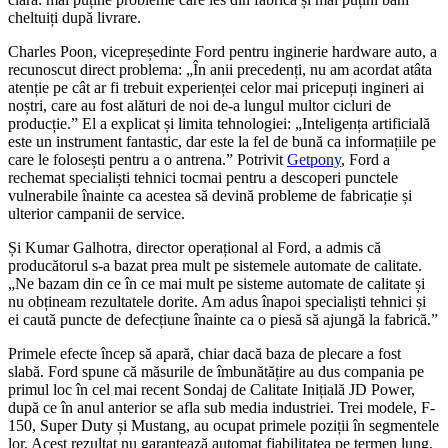
cheltuiți după livrare.
Charles Poon, vicepreședinte Ford pentru inginerie hardware auto, a
recunoscut direct problema: „În anii precedenți, nu am acordat atâta
atenție pe cât ar fi trebuit experienței celor mai pricepuți ingineri ai
noștri, care au fost alături de noi de-a lungul multor cicluri de
producție.” El a explicat și limita tehnologiei: „Inteligența artificială
este un instrument fantastic, dar este la fel de bună ca informațiile pe
care le folosești pentru a o antrena.” Potrivit
Getpony
, Ford a
rechemat specialiști tehnici tocmai pentru a descoperi punctele
vulnerabile înainte ca acestea să devină probleme de fabricație și
ulterior campanii de service.
Și Kumar Galhotra, director operațional al Ford, a admis că
producătorul s-a bazat prea mult pe sistemele automate de calitate.
„Ne bazam din ce în ce mai mult pe sisteme automate de calitate și
nu obțineam rezultatele dorite. Am adus înapoi specialiști tehnici și
ei caută puncte de defecțiune înainte ca o piesă să ajungă la fabrică.”
Primele efecte încep să apară, chiar dacă baza de plecare a fost
slabă. Ford spune că măsurile de îmbunătățire au dus compania pe
primul loc în cel mai recent Sondaj de Calitate Inițială JD Power,
după ce în anul anterior se afla sub media industriei. Trei modele, F-
150, Super Duty și Mustang, au ocupat primele poziții în segmentele
lor. Acest rezultat nu garantează automat fiabilitatea pe termen lung,