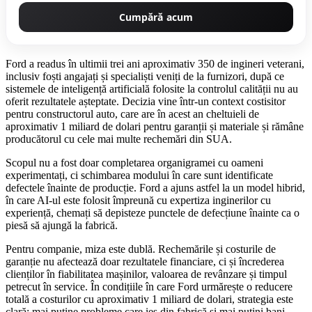
Cumpără acum
Ford a readus în ultimii trei ani aproximativ 350 de ingineri veterani,
inclusiv foști angajați și specialiști veniți de la furnizori, după ce
sistemele de inteligență artificială folosite la controlul calității nu au
oferit rezultatele așteptate. Decizia vine într-un context costisitor
pentru constructorul auto, care are în acest an cheltuieli de
aproximativ 1 miliard de dolari pentru garanții și materiale și rămâne
producătorul cu cele mai multe rechemări din SUA.
Scopul nu a fost doar completarea organigramei cu oameni
experimentați, ci schimbarea modului în care sunt identificate
defectele înainte de producție. Ford a ajuns astfel la un model hibrid,
în care AI-ul este folosit împreună cu expertiza inginerilor cu
experiență, chemați să depisteze punctele de defecțiune înainte ca o
piesă să ajungă la fabrică.
Pentru companie, miza este dublă. Rechemările și costurile de
garanție nu afectează doar rezultatele financiare, ci și încrederea
clienților în fiabilitatea mașinilor, valoarea de revânzare și timpul
petrecut în service. În condițiile în care Ford urmărește o reducere
totală a costurilor cu aproximativ 1 miliard de dolari, strategia este
clară: mai puține probleme care ies din fabrică și mai puțini bani