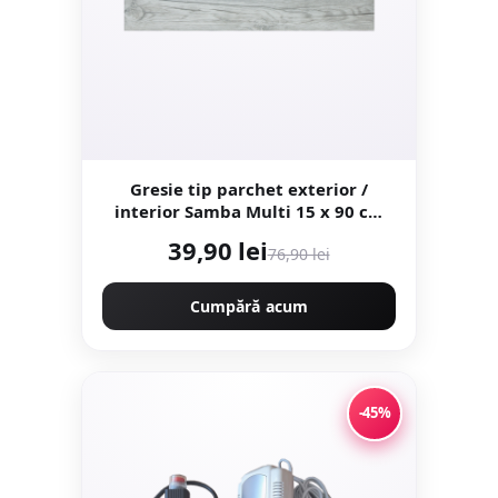
Gresie tip parchet exterior /
interior Samba Multi 15 x 90 cm
mata portelanata antiderapanta
39,90 lei
76,90 lei
Cumpără acum
-45%