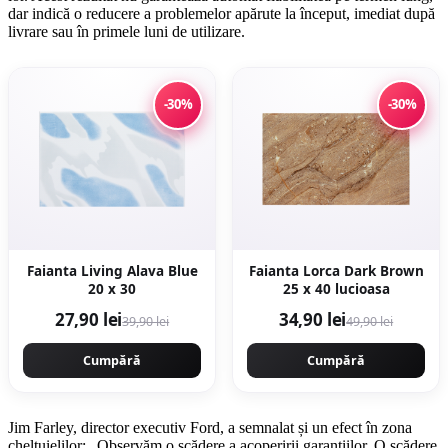
dar indică o reducere a problemelor apărute la început, imediat după
livrare sau în primele luni de utilizare.
-30%
-30%
Faianta Living Alava Blue
Faianta Lorca Dark Brown
20 x 30
25 x 40 lucioasa
27,90 lei
34,90 lei
39,90 lei
49,90 lei
Cumpără
Cumpără
Jim Farley, director executiv Ford, a semnalat și un efect în zona
cheltuielilor: „Observăm o scădere a acoperirii garanțiilor. O scădere