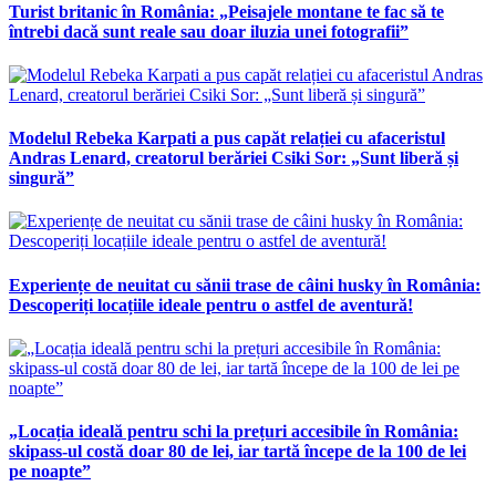
Turist britanic în România: „Peisajele montane te fac să te
întrebi dacă sunt reale sau doar iluzia unei fotografii”
Modelul Rebeka Karpati a pus capăt relației cu afaceristul
Andras Lenard, creatorul berăriei Csiki Sor: „Sunt liberă și
singură”
Experiențe de neuitat cu sănii trase de câini husky în România:
Descoperiți locațiile ideale pentru o astfel de aventură!
„Locația ideală pentru schi la prețuri accesibile în România:
skipass-ul costă doar 80 de lei, iar tartă începe de la 100 de lei
pe noapte”