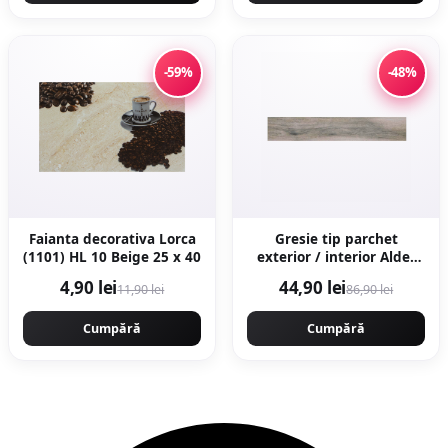
-59%
-48%
Faianta decorativa Lorca
Gresie tip parchet
(1101) HL 10 Beige 25 x 40
exterior / interior Alder
Grey 20 x 120 cm mata
4,90 lei
44,90 lei
11,90 lei
86,90 lei
portelanata
Cumpără
Cumpără